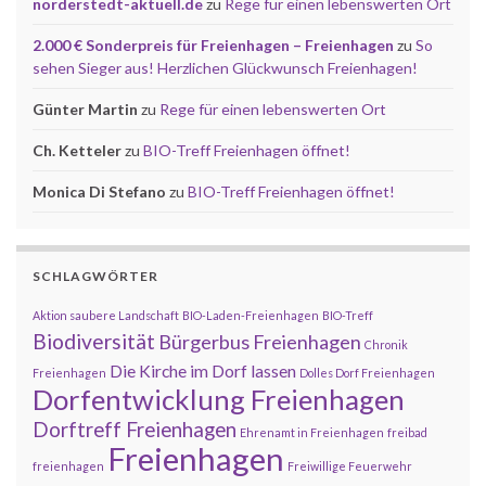
norderstedt-aktuell.de
zu
Rege für einen lebenswerten Ort
2.000 € Sonderpreis für Freienhagen – Freienhagen
zu
So
sehen Sieger aus! Herzlichen Glückwunsch Freienhagen!
Günter Martin
zu
Rege für einen lebenswerten Ort
Ch. Ketteler
zu
BIO-Treff Freienhagen öffnet!
Monica Di Stefano
zu
BIO-Treff Freienhagen öffnet!
SCHLAGWÖRTER
Aktion saubere Landschaft
BIO-Laden-Freienhagen
BIO-Treff
Biodiversität
Bürgerbus Freienhagen
Chronik
Die Kirche im Dorf lassen
Freienhagen
Dolles Dorf Freienhagen
Dorfentwicklung Freienhagen
Dorftreff Freienhagen
Ehrenamt in Freienhagen
freibad
Freienhagen
freienhagen
Freiwillige Feuerwehr