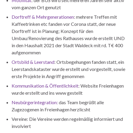
Mobilität
: der BUS wird seit mehreren Jahren sehr aktiv
vom ganzen Ort genutzt
Dorftreff & Mehrgenerationen
: mehrere Treffen mit
Kaffeetrinken etc fanden vor Corona statt, der neue
Dorftreff ist in Planung; Konzept für den
Umbau/Renovierung des Rathauses wurde erstellt UND
in den Haushalt 2021 der Stadt Waldeck mit rd. T€ 400
aufgenommen
Ortsbild & Leerstand
: Ortsbegehungen fanden statt, ein
Leerstandskataster wurde erstellt und vorgestellt, sowie
erste Projekte in Angriff genommen
Kommunikation & Öffentlichkeit
: Website Freienhagen
wurde erstellt und ins www gestellt
Neubürgerintegration:
das Team begrüßt alle
Zugezogenen in Freienhagen herzlicsht
Vereine: Die Vereine werden regelmäßig informiert und
involviert