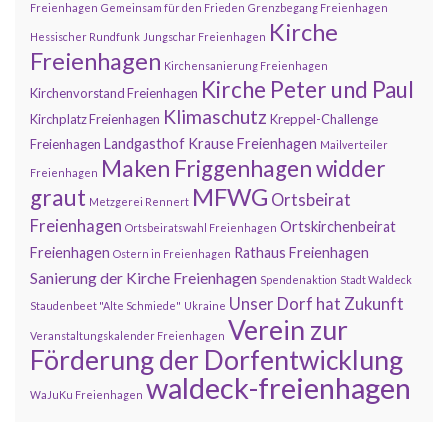
Freienhagen
Gemeinsam für den Frieden
Grenzbegang Freienhagen
Kirche
Hessischer Rundfunk
Jungschar Freienhagen
Freienhagen
Kirchensanierung Freienhagen
Kirche Peter und Paul
Kirchenvorstand Freienhagen
Klimaschutz
Kirchplatz Freienhagen
Kreppel-Challenge
Landgasthof Krause Freienhagen
Freienhagen
Mailverteiler
Maken Friggenhagen widder
Freienhagen
MFWG
graut
Ortsbeirat
Metzgerei Rennert
Freienhagen
Ortskirchenbeirat
Ortsbeiratswahl Freienhagen
Freienhagen
Rathaus Freienhagen
Ostern in Freienhagen
Sanierung der Kirche Freienhagen
Spendenaktion
Stadt Waldeck
Unser Dorf hat Zukunft
Staudenbeet "Alte Schmiede"
Ukraine
Verein zur
Veranstaltungskalender Freienhagen
Förderung der Dorfentwicklung
waldeck-freienhagen
WaJuKu Freienhagen