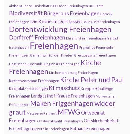
Aktion saubere Landschaft
BIO-Laden-Freienhagen
BIO-Treff
Biodiversität
Bürgerbus Freienhagen
Chronik
Die Kirche im Dorf lassen
Freienhagen
Dolles Dorf Freienhagen
Dorfentwicklung Freienhagen
Dorftreff Freienhagen
Ehrenamt in Freienhagen
freibad
Freienhagen
freienhagen
Freiwillige Feuerwehr
Freienhagen
Gemeinsam für den Frieden
Grenzbegang Freienhagen
Kirche
Hessischer Rundfunk
Jungschar Freienhagen
Freienhagen
Kirchensanierung Freienhagen
Kirche Peter und Paul
Kirchenvorstand Freienhagen
Klimaschutz
Kirchplatz Freienhagen
Kreppel-Challenge
Landgasthof Krause Freienhagen
Freienhagen
Mailverteiler
Maken Friggenhagen widder
Freienhagen
MFWG
graut
Ortsbeirat
Metzgerei Rennert
Freienhagen
Ortskirchenbeirat
Ortsbeiratswahl Freienhagen
Freienhagen
Rathaus Freienhagen
Ostern in Freienhagen