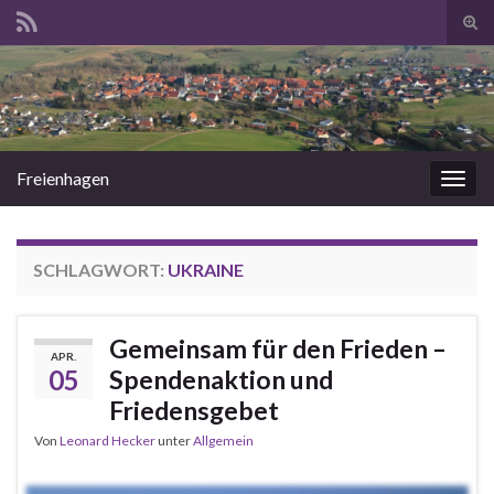
Suc
ums
Search for:
Freienhagen
Navi
umsc
SCHLAGWORT:
UKRAINE
Gemeinsam für den Frieden –
APR.
05
Spendenaktion und
Friedensgebet
Von
Leonard Hecker
unter
Allgemein