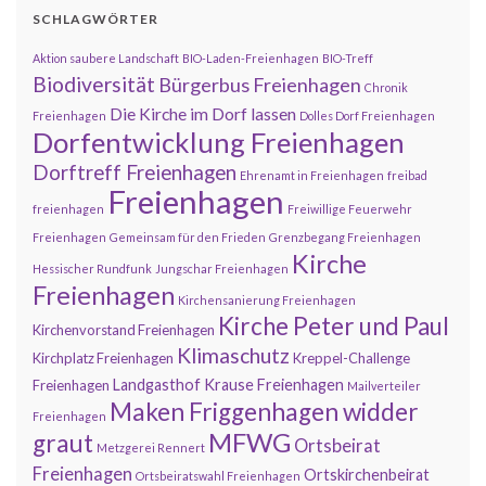
SCHLAGWÖRTER
Aktion saubere Landschaft
BIO-Laden-Freienhagen
BIO-Treff
Biodiversität
Bürgerbus Freienhagen
Chronik
Die Kirche im Dorf lassen
Freienhagen
Dolles Dorf Freienhagen
Dorfentwicklung Freienhagen
Dorftreff Freienhagen
Ehrenamt in Freienhagen
freibad
Freienhagen
freienhagen
Freiwillige Feuerwehr
Freienhagen
Gemeinsam für den Frieden
Grenzbegang Freienhagen
Kirche
Hessischer Rundfunk
Jungschar Freienhagen
Freienhagen
Kirchensanierung Freienhagen
Kirche Peter und Paul
Kirchenvorstand Freienhagen
Klimaschutz
Kirchplatz Freienhagen
Kreppel-Challenge
Landgasthof Krause Freienhagen
Freienhagen
Mailverteiler
Maken Friggenhagen widder
Freienhagen
MFWG
graut
Ortsbeirat
Metzgerei Rennert
Freienhagen
Ortskirchenbeirat
Ortsbeiratswahl Freienhagen