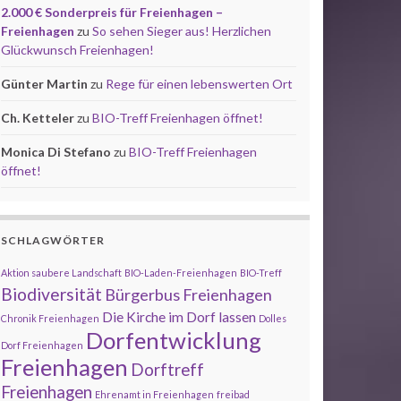
2.000 € Sonderpreis für Freienhagen –
Freienhagen
zu
So sehen Sieger aus! Herzlichen
Glückwunsch Freienhagen!
Günter Martin
zu
Rege für einen lebenswerten Ort
Ch. Ketteler
zu
BIO-Treff Freienhagen öffnet!
Monica Di Stefano
zu
BIO-Treff Freienhagen
öffnet!
SCHLAGWÖRTER
Aktion saubere Landschaft
BIO-Laden-Freienhagen
BIO-Treff
Biodiversität
Bürgerbus Freienhagen
Die Kirche im Dorf lassen
Chronik Freienhagen
Dolles
Dorfentwicklung
Dorf Freienhagen
Freienhagen
Dorftreff
Freienhagen
Ehrenamt in Freienhagen
freibad