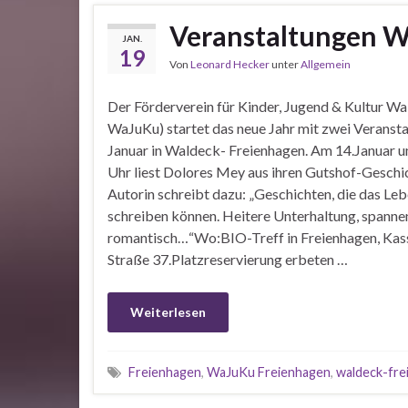
Veranstaltungen W
JAN.
19
Von
Leonard Hecker
unter
Allgemein
Der Förderverein für Kinder, Jugend & Kultur Wal
WaJuKu) startet das neue Jahr mit zwei Veranst
Januar in Waldeck- Freienhagen. Am 14.Januar 
Uhr liest Dolores Mey aus ihren Gutshof-Geschi
Autorin schreibt dazu: „Geschichten, die das Leb
schreiben können. Heitere Unterhaltung, spanne
romantisch…“Wo:BIO-Treff in Freienhagen, Kas
Straße 37.Platzreservierung erbeten …
Weiterlesen
Freienhagen
,
WaJuKu Freienhagen
,
waldeck-fre