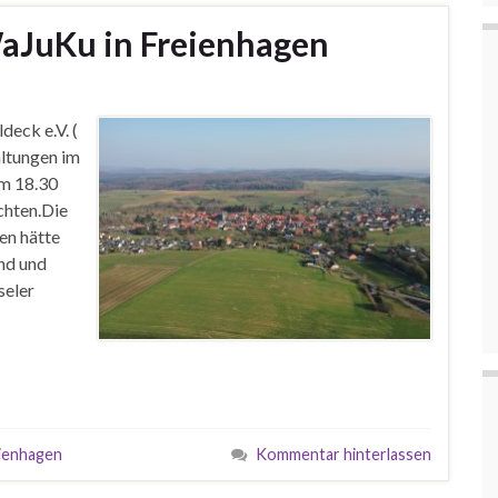
aJuKu in Freienhagen
deck e.V. (
altungen im
um 18.30
chten.Die
en hätte
nd und
seler
ienhagen
Kommentar hinterlassen