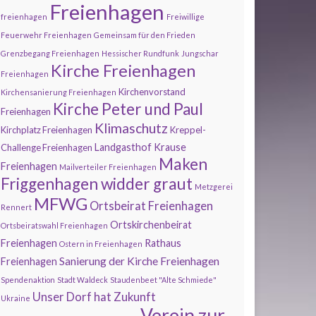
Freienhagen
freienhagen
Freiwillige
Feuerwehr Freienhagen
Gemeinsam für den Frieden
Grenzbegang Freienhagen
Hessischer Rundfunk
Jungschar
Kirche Freienhagen
Freienhagen
Kirchenvorstand
Kirchensanierung Freienhagen
Kirche Peter und Paul
Freienhagen
Klimaschutz
Kirchplatz Freienhagen
Kreppel-
Landgasthof Krause
Challenge Freienhagen
Maken
Freienhagen
Mailverteiler Freienhagen
Friggenhagen widder graut
Metzgerei
MFWG
Ortsbeirat Freienhagen
Rennert
Ortskirchenbeirat
Ortsbeiratswahl Freienhagen
Freienhagen
Rathaus
Ostern in Freienhagen
Sanierung der Kirche Freienhagen
Freienhagen
Spendenaktion
Stadt Waldeck
Staudenbeet "Alte Schmiede"
Unser Dorf hat Zukunft
Ukraine
Verein zur