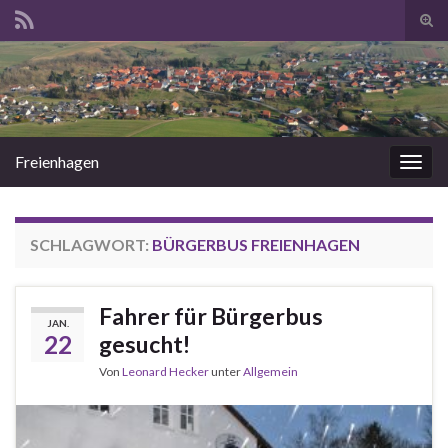
Suc
ums
Search for:
Freienhagen
Navi
umsc
SCHLAGWORT:
BÜRGERBUS FREIENHAGEN
Fahrer für Bürgerbus
JAN.
22
gesucht!
Von
Leonard Hecker
unter
Allgemein