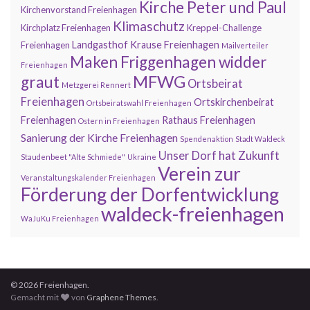
Kirche Peter und Paul
Kirchenvorstand Freienhagen
Klimaschutz
Kirchplatz Freienhagen
Kreppel-Challenge
Landgasthof Krause Freienhagen
Freienhagen
Mailverteiler
Maken Friggenhagen widder
Freienhagen
MFWG
graut
Ortsbeirat
Metzgerei Rennert
Freienhagen
Ortskirchenbeirat
Ortsbeiratswahl Freienhagen
Freienhagen
Rathaus Freienhagen
Ostern in Freienhagen
Sanierung der Kirche Freienhagen
Spendenaktion
Stadt Waldeck
Unser Dorf hat Zukunft
Staudenbeet "Alte Schmiede"
Ukraine
Verein zur
Veranstaltungskalender Freienhagen
Förderung der Dorfentwicklung
waldeck-freienhagen
WaJuKu Freienhagen
© 2026 Freienhagen.
Gemacht mit
von
Graphene Themes
.