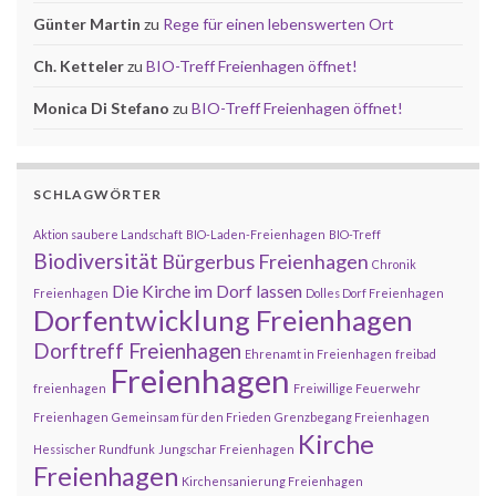
Günter Martin
zu
Rege für einen lebenswerten Ort
Ch. Ketteler
zu
BIO-Treff Freienhagen öffnet!
Monica Di Stefano
zu
BIO-Treff Freienhagen öffnet!
SCHLAGWÖRTER
Aktion saubere Landschaft
BIO-Laden-Freienhagen
BIO-Treff
Biodiversität
Bürgerbus Freienhagen
Chronik
Die Kirche im Dorf lassen
Freienhagen
Dolles Dorf Freienhagen
Dorfentwicklung Freienhagen
Dorftreff Freienhagen
Ehrenamt in Freienhagen
freibad
Freienhagen
freienhagen
Freiwillige Feuerwehr
Freienhagen
Gemeinsam für den Frieden
Grenzbegang Freienhagen
Kirche
Hessischer Rundfunk
Jungschar Freienhagen
Freienhagen
Kirchensanierung Freienhagen