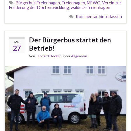
Bürgerbus Freienhagen
,
Freienhagen
,
MFWG
,
Verein zur
Förderung der Dorfentwicklung
,
waldeck-freienhagen
Kommentar hinterlassen
Der Bürgerbus startet den
JAN.
27
Betrieb!
Von
Leonard Hecker
unter
Allgemein