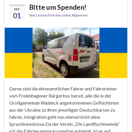
Bitte um Spenden!
SEP.
01
Von
Leonard Hecker
unter
Allgemein
Gerne sind die ehrenamtlichen Fahrer und Fahrerinnen
vom Freienhagener Bürgerbus bereit, alle die in der
Großgemeinde Waldeck angekommenen Geflüchteten
aus der Ukraine zu ihren jeweiligen Deutschkursen zu
fahren. Integration geht nun einmal nicht ohne
Sprachkenntnisse.Da der Verein „Die Landfluchtwende“
e.V. die Fahrten gerne kostenfrei anbietet, ist er auf