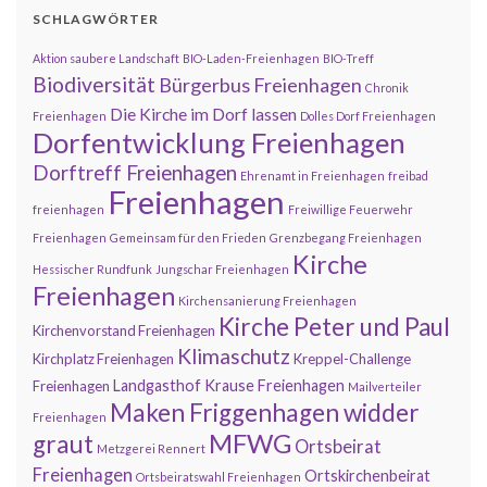
SCHLAGWÖRTER
Aktion saubere Landschaft
BIO-Laden-Freienhagen
BIO-Treff
Biodiversität
Bürgerbus Freienhagen
Chronik
Die Kirche im Dorf lassen
Freienhagen
Dolles Dorf Freienhagen
Dorfentwicklung Freienhagen
Dorftreff Freienhagen
Ehrenamt in Freienhagen
freibad
Freienhagen
freienhagen
Freiwillige Feuerwehr
Freienhagen
Gemeinsam für den Frieden
Grenzbegang Freienhagen
Kirche
Hessischer Rundfunk
Jungschar Freienhagen
Freienhagen
Kirchensanierung Freienhagen
Kirche Peter und Paul
Kirchenvorstand Freienhagen
Klimaschutz
Kirchplatz Freienhagen
Kreppel-Challenge
Landgasthof Krause Freienhagen
Freienhagen
Mailverteiler
Maken Friggenhagen widder
Freienhagen
MFWG
graut
Ortsbeirat
Metzgerei Rennert
Freienhagen
Ortskirchenbeirat
Ortsbeiratswahl Freienhagen