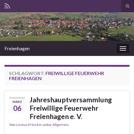
Suc
ums
Search for:
Freienhagen
Navi
umsc
SCHLAGWORT:
FREIWILLIGE FEUERWEHR
FREIENHAGEN
Jahreshauptversammlung
MÄRZ
06
Freiwillige Feuerwehr
Freienhagen e. V.
Von
Leonard Hecker
unter
Allgemein