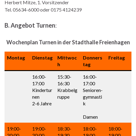
Herbert Mitze, 1. Vorsitzender
Tel. 05634-6000 oder 0175 4124239
B. Angebot Turnen
:
Wochenplan Turnen in der Stadthalle Freienhagen
Montag
Dienstag
Mittwoc
Donners
Freitag
h
tag
16:00-
15:30-
16:00-
17:00
16:30
17:00
Kindertur
Krabbelg
Senioren-
nen
ruppe
gymnasti
2-6 Jahre
k
Damen
19:00-
19:00-
18:30-
18:00-
18:00-
20:00
20:00
19:30
19:00
19:00