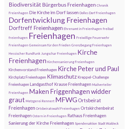
Biodiversität
Bürgerbus Freienhagen
Chronik
Die Kirche im Dorf lassen
Freienhagen
Dolles Dorf Freienhagen
Dorfentwicklung Freienhagen
Dorftreff Freienhagen
Ehrenamt in Freienhagen
freibad
Freienhagen
freienhagen
Freiwillige Feuerwehr
Freienhagen
Gemeinsam für den Frieden
Grenzbegang Freienhagen
Kirche
Hessischer Rundfunk
Jungschar Freienhagen
Freienhagen
Kirchensanierung Freienhagen
Kirche Peter und Paul
Kirchenvorstand Freienhagen
Klimaschutz
Kirchplatz Freienhagen
Kreppel-Challenge
Landgasthof Krause Freienhagen
Freienhagen
Mailverteiler
Maken Friggenhagen widder
Freienhagen
MFWG
graut
Ortsbeirat
Metzgerei Rennert
Freienhagen
Ortskirchenbeirat
Ortsbeiratswahl Freienhagen
Freienhagen
Rathaus Freienhagen
Ostern in Freienhagen
Sanierung der Kirche Freienhagen
Spendenaktion
Stadt Waldeck