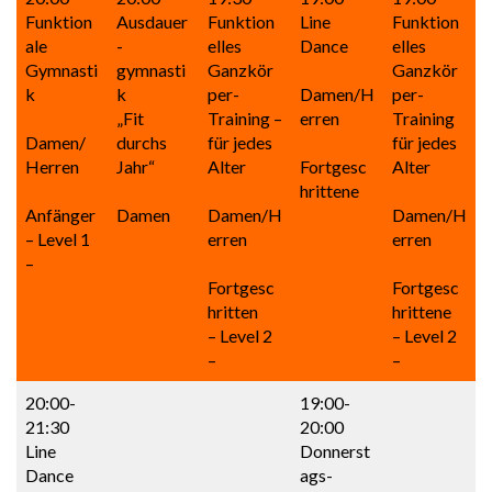
Funktion
Ausdauer
Funktion
Line
Funktion
ale
-
elles
Dance
elles
Gymnasti
gymnasti
Ganzkör
Ganzkör
k
k
per-
Damen/H
per-
„Fit
Training –
erren
Training
Damen/
durchs
für jedes
für jedes
Herren
Jahr“
Alter
Fortgesc
Alter
hrittene
Anfänger
Damen
Damen/H
Damen/H
– Level 1
erren
erren
–
Fortgesc
Fortgesc
hritten
hrittene
– Level 2
– Level 2
–
–
20:00-
19:00-
21:30
20:00
Line
Donnerst
Dance
ags-