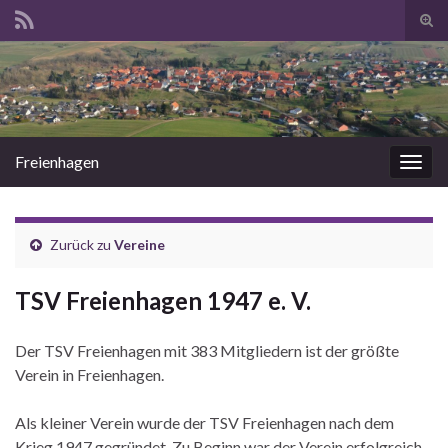
Suc
ums
Search for:
Freienhagen
Navi
umsc
Zurück zu
Vereine
TSV Freienhagen 1947 e. V.
Der TSV Freienhagen mit 383 Mitgliedern ist der größte
Verein in Freienhagen.
Als kleiner Verein wurde der TSV Freienhagen nach dem
Krieg 1947 gegründet. Zu Beginn war der Verein erfolgreich