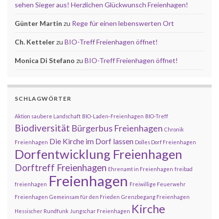
sehen Sieger aus! Herzlichen Glückwunsch Freienhagen!
Günter Martin
zu
Rege für einen lebenswerten Ort
Ch. Ketteler
zu
BIO-Treff Freienhagen öffnet!
Monica Di Stefano
zu
BIO-Treff Freienhagen öffnet!
SCHLAGWÖRTER
Aktion saubere Landschaft
BIO-Laden-Freienhagen
BIO-Treff
Biodiversität
Bürgerbus Freienhagen
Chronik
Die Kirche im Dorf lassen
Freienhagen
Dolles Dorf Freienhagen
Dorfentwicklung Freienhagen
Dorftreff Freienhagen
Ehrenamt in Freienhagen
freibad
Freienhagen
freienhagen
Freiwillige Feuerwehr
Freienhagen
Gemeinsam für den Frieden
Grenzbegang Freienhagen
Kirche
Hessischer Rundfunk
Jungschar Freienhagen