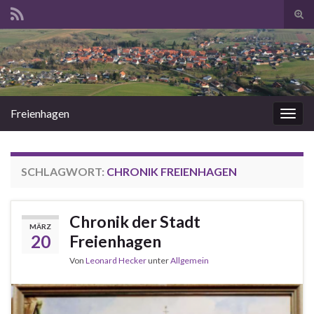
Suc
ums
Search for:
Freienhagen
Navi
umsc
SCHLAGWORT:
CHRONIK FREIENHAGEN
Chronik der Stadt
MÄRZ
20
Freienhagen
Von
Leonard Hecker
unter
Allgemein