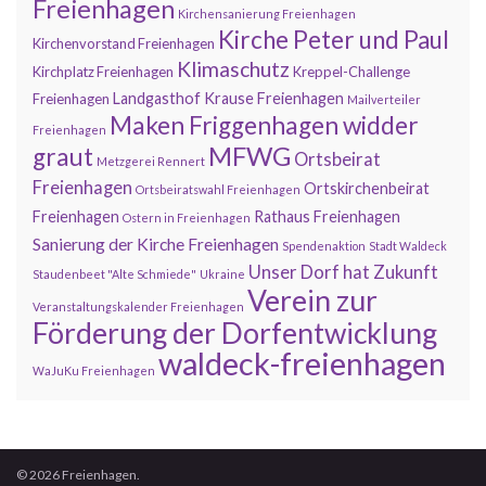
Freienhagen
Kirchensanierung Freienhagen
Kirche Peter und Paul
Kirchenvorstand Freienhagen
Klimaschutz
Kirchplatz Freienhagen
Kreppel-Challenge
Landgasthof Krause Freienhagen
Freienhagen
Mailverteiler
Maken Friggenhagen widder
Freienhagen
MFWG
graut
Ortsbeirat
Metzgerei Rennert
Freienhagen
Ortskirchenbeirat
Ortsbeiratswahl Freienhagen
Freienhagen
Rathaus Freienhagen
Ostern in Freienhagen
Sanierung der Kirche Freienhagen
Spendenaktion
Stadt Waldeck
Unser Dorf hat Zukunft
Staudenbeet "Alte Schmiede"
Ukraine
Verein zur
Veranstaltungskalender Freienhagen
Förderung der Dorfentwicklung
waldeck-freienhagen
WaJuKu Freienhagen
© 2026 Freienhagen.