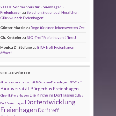
2.000 € Sonderpreis für Freienhagen –
Freienhagen
zu
So sehen Sieger aus! Herzlichen
Glückwunsch Freienhagen!
Günter Martin
zu
Rege für einen lebenswerten Ort
Ch. Ketteler
zu
BIO-Treff Freienhagen öffnet!
Monica Di Stefano
zu
BIO-Treff Freienhagen
öffnet!
SCHLAGWÖRTER
Aktion saubere Landschaft
BIO-Laden-Freienhagen
BIO-Treff
Biodiversität
Bürgerbus Freienhagen
Die Kirche im Dorf lassen
Chronik Freienhagen
Dolles
Dorfentwicklung
Dorf Freienhagen
Freienhagen
Dorftreff