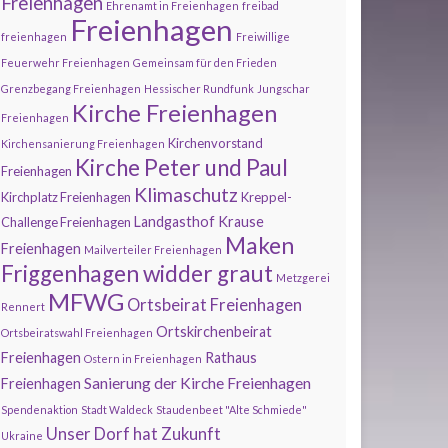
Freienhagen
Ehrenamt in Freienhagen
freibad
Freienhagen
freienhagen
Freiwillige
Feuerwehr Freienhagen
Gemeinsam für den Frieden
Grenzbegang Freienhagen
Hessischer Rundfunk
Jungschar
Kirche Freienhagen
Freienhagen
Kirchenvorstand
Kirchensanierung Freienhagen
Kirche Peter und Paul
Freienhagen
Klimaschutz
Kirchplatz Freienhagen
Kreppel-
Landgasthof Krause
Challenge Freienhagen
Maken
Freienhagen
Mailverteiler Freienhagen
Friggenhagen widder graut
Metzgerei
MFWG
Ortsbeirat Freienhagen
Rennert
Ortskirchenbeirat
Ortsbeiratswahl Freienhagen
Freienhagen
Rathaus
Ostern in Freienhagen
Sanierung der Kirche Freienhagen
Freienhagen
Spendenaktion
Stadt Waldeck
Staudenbeet "Alte Schmiede"
Unser Dorf hat Zukunft
Ukraine