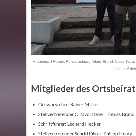
v.l.
Leonard Hecker
,
Harald Schaaf,
Tobias Brand, Dieter Wüst, 
nicht auf de
Mitglieder des Ortsbeirat
Ortsvorsteher: Rainer Mitze
Stellvertretender Ortsvorsteher: Tobias Brand
Schriftführer: Leonard Hecker
Stellvertretender Schriftführer: Philipp Henry