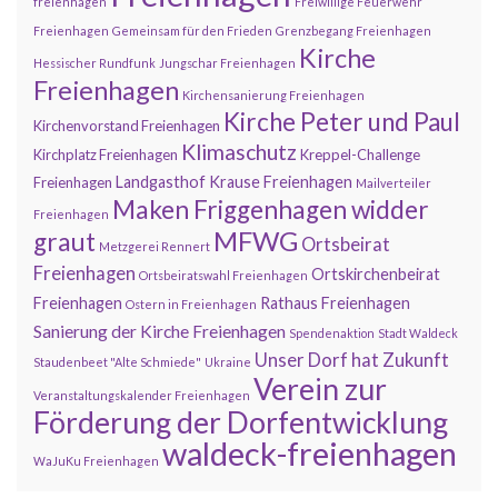
freienhagen
Freiwillige Feuerwehr
Freienhagen
Gemeinsam für den Frieden
Grenzbegang Freienhagen
Kirche
Hessischer Rundfunk
Jungschar Freienhagen
Freienhagen
Kirchensanierung Freienhagen
Kirche Peter und Paul
Kirchenvorstand Freienhagen
Klimaschutz
Kirchplatz Freienhagen
Kreppel-Challenge
Landgasthof Krause Freienhagen
Freienhagen
Mailverteiler
Maken Friggenhagen widder
Freienhagen
MFWG
graut
Ortsbeirat
Metzgerei Rennert
Freienhagen
Ortskirchenbeirat
Ortsbeiratswahl Freienhagen
Freienhagen
Rathaus Freienhagen
Ostern in Freienhagen
Sanierung der Kirche Freienhagen
Spendenaktion
Stadt Waldeck
Unser Dorf hat Zukunft
Staudenbeet "Alte Schmiede"
Ukraine
Verein zur
Veranstaltungskalender Freienhagen
Förderung der Dorfentwicklung
waldeck-freienhagen
WaJuKu Freienhagen