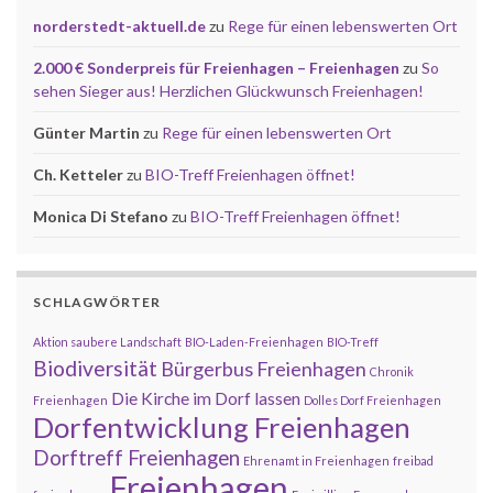
norderstedt-aktuell.de
zu
Rege für einen lebenswerten Ort
2.000 € Sonderpreis für Freienhagen – Freienhagen
zu
So
sehen Sieger aus! Herzlichen Glückwunsch Freienhagen!
Günter Martin
zu
Rege für einen lebenswerten Ort
Ch. Ketteler
zu
BIO-Treff Freienhagen öffnet!
Monica Di Stefano
zu
BIO-Treff Freienhagen öffnet!
SCHLAGWÖRTER
Aktion saubere Landschaft
BIO-Laden-Freienhagen
BIO-Treff
Biodiversität
Bürgerbus Freienhagen
Chronik
Die Kirche im Dorf lassen
Freienhagen
Dolles Dorf Freienhagen
Dorfentwicklung Freienhagen
Dorftreff Freienhagen
Ehrenamt in Freienhagen
freibad
Freienhagen