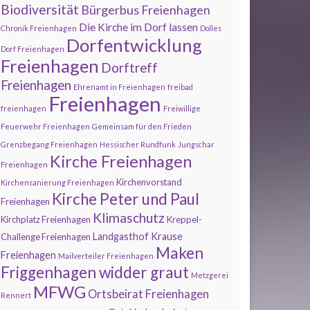
Biodiversität
Bürgerbus Freienhagen
Die Kirche im Dorf lassen
Chronik Freienhagen
Dolles
Dorfentwicklung
Dorf Freienhagen
Freienhagen
Dorftreff
Freienhagen
Ehrenamt in Freienhagen
freibad
Freienhagen
freienhagen
Freiwillige
Feuerwehr Freienhagen
Gemeinsam für den Frieden
Grenzbegang Freienhagen
Hessischer Rundfunk
Jungschar
Kirche Freienhagen
Freienhagen
Kirchenvorstand
Kirchensanierung Freienhagen
Kirche Peter und Paul
Freienhagen
Klimaschutz
Kirchplatz Freienhagen
Kreppel-
Landgasthof Krause
Challenge Freienhagen
Maken
Freienhagen
Mailverteiler Freienhagen
Friggenhagen widder graut
Metzgerei
MFWG
Ortsbeirat Freienhagen
Rennert