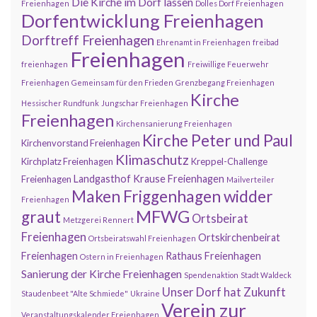
Die Kirche im Dorf lassen
Freienhagen
Dolles Dorf Freienhagen
Dorfentwicklung Freienhagen
Dorftreff Freienhagen
Ehrenamt in Freienhagen
freibad
Freienhagen
freienhagen
Freiwillige Feuerwehr
Freienhagen
Gemeinsam für den Frieden
Grenzbegang Freienhagen
Kirche
Hessischer Rundfunk
Jungschar Freienhagen
Freienhagen
Kirchensanierung Freienhagen
Kirche Peter und Paul
Kirchenvorstand Freienhagen
Klimaschutz
Kirchplatz Freienhagen
Kreppel-Challenge
Landgasthof Krause Freienhagen
Freienhagen
Mailverteiler
Maken Friggenhagen widder
Freienhagen
MFWG
graut
Ortsbeirat
Metzgerei Rennert
Freienhagen
Ortskirchenbeirat
Ortsbeiratswahl Freienhagen
Freienhagen
Rathaus Freienhagen
Ostern in Freienhagen
Sanierung der Kirche Freienhagen
Spendenaktion
Stadt Waldeck
Unser Dorf hat Zukunft
Staudenbeet "Alte Schmiede"
Ukraine
Verein zur
Veranstaltungskalender Freienhagen