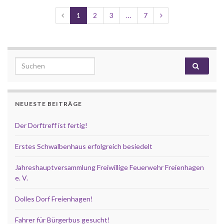
1
2
3
…
7
Search for:
NEUESTE BEITRÄGE
Der Dorftreff ist fertig!
Erstes Schwalbenhaus erfolgreich besiedelt
Jahreshauptversammlung Freiwillige Feuerwehr Freienhagen
e. V.
Dolles Dorf Freienhagen!
Fahrer für Bürgerbus gesucht!