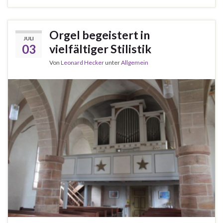
Orgel begeistert in
JULI
03
vielfältiger Stilistik
Von
Leonard Hecker
unter
Allgemein