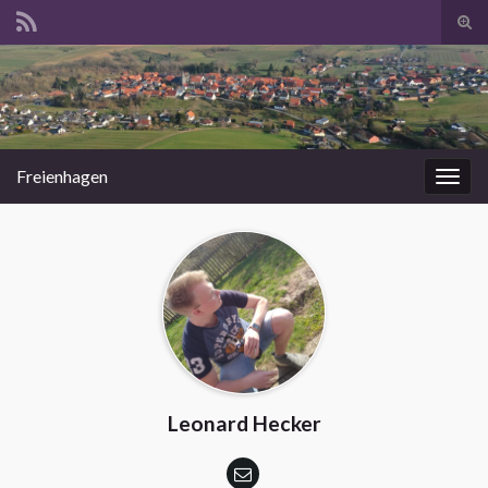
Suc
ums
Search for:
Freienhagen
Navi
umsc
Leonard Hecker