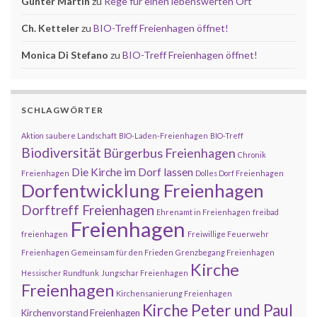
Günter Martin
zu
Rege für einen lebenswerten Ort
Ch. Ketteler
zu
BIO-Treff Freienhagen öffnet!
Monica Di Stefano
zu
BIO-Treff Freienhagen öffnet!
SCHLAGWÖRTER
Aktion saubere Landschaft
BIO-Laden-Freienhagen
BIO-Treff
Biodiversität
Bürgerbus Freienhagen
Chronik
Die Kirche im Dorf lassen
Freienhagen
Dolles Dorf Freienhagen
Dorfentwicklung Freienhagen
Dorftreff Freienhagen
Ehrenamt in Freienhagen
freibad
Freienhagen
freienhagen
Freiwillige Feuerwehr
Freienhagen
Gemeinsam für den Frieden
Grenzbegang Freienhagen
Kirche
Hessischer Rundfunk
Jungschar Freienhagen
Freienhagen
Kirchensanierung Freienhagen
Kirche Peter und Paul
Kirchenvorstand Freienhagen