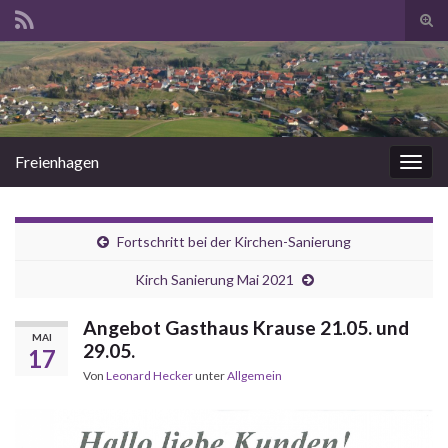
Suc
ums
Search for:
Freienhagen
Navi
umsc
Fortschritt bei der Kirchen-Sanierung
Kirch Sanierung Mai 2021
Angebot Gasthaus Krause 21.05. und
MAI
29.05.
17
Von
Leonard Hecker
unter
Allgemein