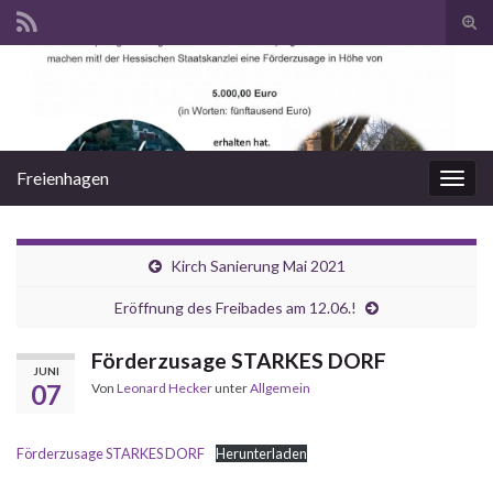
Suc
ums
Search for:
Freienhagen
Navi
umsc
Kirch Sanierung Mai 2021
Eröffnung des Freibades am 12.06.!
Förderzusage STARKES DORF
JUNI
07
Von
Leonard Hecker
unter
Allgemein
Förderzusage STARKES DORF
Herunterladen