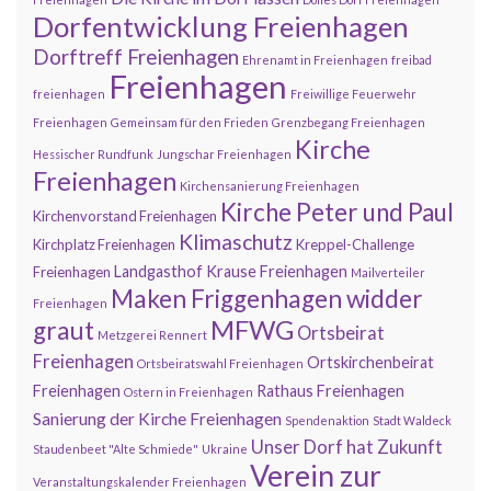
Dorfentwicklung Freienhagen
Dorftreff Freienhagen
Ehrenamt in Freienhagen
freibad
Freienhagen
freienhagen
Freiwillige Feuerwehr
Freienhagen
Gemeinsam für den Frieden
Grenzbegang Freienhagen
Kirche
Hessischer Rundfunk
Jungschar Freienhagen
Freienhagen
Kirchensanierung Freienhagen
Kirche Peter und Paul
Kirchenvorstand Freienhagen
Klimaschutz
Kirchplatz Freienhagen
Kreppel-Challenge
Landgasthof Krause Freienhagen
Freienhagen
Mailverteiler
Maken Friggenhagen widder
Freienhagen
MFWG
graut
Ortsbeirat
Metzgerei Rennert
Freienhagen
Ortskirchenbeirat
Ortsbeiratswahl Freienhagen
Freienhagen
Rathaus Freienhagen
Ostern in Freienhagen
Sanierung der Kirche Freienhagen
Spendenaktion
Stadt Waldeck
Unser Dorf hat Zukunft
Staudenbeet "Alte Schmiede"
Ukraine
Verein zur
Veranstaltungskalender Freienhagen