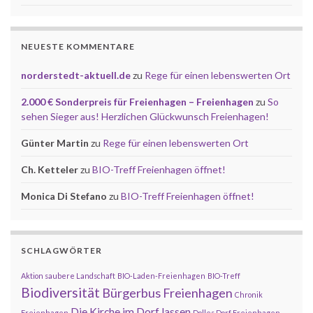
NEUESTE KOMMENTARE
norderstedt-aktuell.de
zu
Rege für einen lebenswerten Ort
2.000 € Sonderpreis für Freienhagen – Freienhagen
zu
So
sehen Sieger aus! Herzlichen Glückwunsch Freienhagen!
Günter Martin
zu
Rege für einen lebenswerten Ort
Ch. Ketteler
zu
BIO-Treff Freienhagen öffnet!
Monica Di Stefano
zu
BIO-Treff Freienhagen öffnet!
SCHLAGWÖRTER
Aktion saubere Landschaft
BIO-Laden-Freienhagen
BIO-Treff
Biodiversität
Bürgerbus Freienhagen
Chronik
Die Kirche im Dorf lassen
Freienhagen
Dolles Dorf Freienhagen