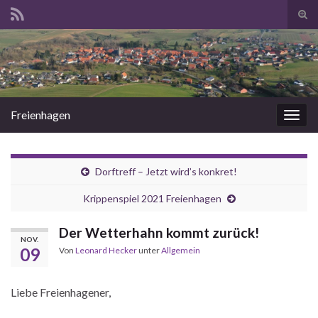
Suc
ums
Search for:
Freienhagen
Navi
umsc
Dorftreff – Jetzt wird’s konkret!
Krippenspiel 2021 Freienhagen
Der Wetterhahn kommt zurück!
NOV.
09
Von
Leonard Hecker
unter
Allgemein
Liebe Freienhagener,