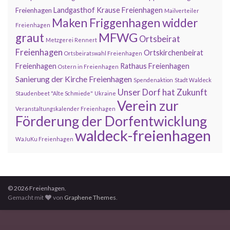
Landgasthof Krause Freienhagen
Freienhagen
Mailverteiler
Maken Friggenhagen widder
Freienhagen
MFWG
graut
Ortsbeirat
Metzgerei Rennert
Freienhagen
Ortskirchenbeirat
Ortsbeiratswahl Freienhagen
Freienhagen
Rathaus Freienhagen
Ostern in Freienhagen
Sanierung der Kirche Freienhagen
Spendenaktion
Stadt Waldeck
Unser Dorf hat Zukunft
Staudenbeet "Alte Schmiede"
Ukraine
Verein zur
Veranstaltungskalender Freienhagen
Förderung der Dorfentwicklung
waldeck-freienhagen
WaJuKu Freienhagen
© 2026 Freienhagen.
Gemacht mit
von
Graphene Themes
.