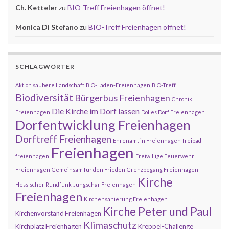
Ch. Ketteler
zu
BIO-Treff Freienhagen öffnet!
Monica Di Stefano
zu
BIO-Treff Freienhagen öffnet!
SCHLAGWÖRTER
Aktion saubere Landschaft
BIO-Laden-Freienhagen
BIO-Treff
Biodiversität
Bürgerbus Freienhagen
Chronik
Die Kirche im Dorf lassen
Freienhagen
Dolles Dorf Freienhagen
Dorfentwicklung Freienhagen
Dorftreff Freienhagen
Ehrenamt in Freienhagen
freibad
Freienhagen
freienhagen
Freiwillige Feuerwehr
Freienhagen
Gemeinsam für den Frieden
Grenzbegang Freienhagen
Kirche
Hessischer Rundfunk
Jungschar Freienhagen
Freienhagen
Kirchensanierung Freienhagen
Kirche Peter und Paul
Kirchenvorstand Freienhagen
Klimaschutz
Kirchplatz Freienhagen
Kreppel-Challenge