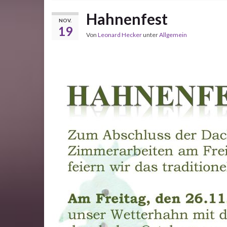
Hahnenfest
NOV.
19
Von
Leonard Hecker
unter
Allgemein