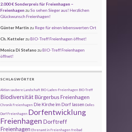
2.000 € Sonderpreis für Freienhagen –
Freienhagen
zu
So sehen Sieger aus! Herzlichen
Glückwunsch Freienhagen!
Günter Martin
zu
Rege für einen lebenswerten Ort
Ch. Ketteler
zu
BIO-Treff Freienhagen öffnet!
Monica Di Stefano
zu
BIO-Treff Freienhagen
öffnet!
SCHLAGWÖRTER
Aktion saubere Landschaft
BIO-Laden-Freienhagen
BIO-Treff
Biodiversität
Bürgerbus Freienhagen
Die Kirche im Dorf lassen
Chronik Freienhagen
Dolles
Dorfentwicklung
Dorf Freienhagen
Freienhagen
Dorftreff
Freienhagen
Ehrenamt in Freienhagen
freibad