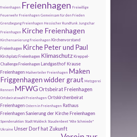
Freienhagen
freienhagen
Freiwillige
Feuerwehr Freienhagen
Gemeinsam für den Frieden
Grenzbegang Freienhagen
Hessischer Rundfunk
Jungschar
Kirche Freienhagen
Freienhagen
Kirchenvorstand
Kirchensanierung Freienhagen
Kirche Peter und Paul
Freienhagen
Klimaschutz
Kirchplatz Freienhagen
Kreppel-
Landgasthof Krause
Challenge Freienhagen
Maken
Freienhagen
Mailverteiler Freienhagen
Friggenhagen widder graut
Metzgerei
MFWG
Ortsbeirat Freienhagen
Rennert
Ortskirchenbeirat
Ortsbeiratswahl Freienhagen
Freienhagen
Rathaus
Ostern in Freienhagen
Sanierung der Kirche Freienhagen
Freienhagen
Spendenaktion
Stadt Waldeck
Staudenbeet "Alte Schmiede"
Unser Dorf hat Zukunft
Ukraine
Verein zur