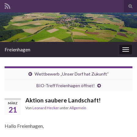
Suc
ums
Search for:
Freienhagen
Navi
umsc
Wettbewerb „Unser Dorf hat Zukunft“
BIO-Treff Freienhagen öffnet!
Aktion saubere Landschaft!
MÄRZ
21
Von
Leonard Hecker
unter
Allgemein
Hallo Freienhagen,