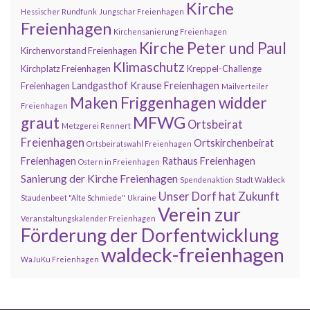
Kirche
Hessischer Rundfunk
Jungschar Freienhagen
Freienhagen
Kirchensanierung Freienhagen
Kirche Peter und Paul
Kirchenvorstand Freienhagen
Klimaschutz
Kirchplatz Freienhagen
Kreppel-Challenge
Landgasthof Krause Freienhagen
Freienhagen
Mailverteiler
Maken Friggenhagen widder
Freienhagen
MFWG
graut
Ortsbeirat
Metzgerei Rennert
Freienhagen
Ortskirchenbeirat
Ortsbeiratswahl Freienhagen
Freienhagen
Rathaus Freienhagen
Ostern in Freienhagen
Sanierung der Kirche Freienhagen
Spendenaktion
Stadt Waldeck
Unser Dorf hat Zukunft
Staudenbeet "Alte Schmiede"
Ukraine
Verein zur
Veranstaltungskalender Freienhagen
Förderung der Dorfentwicklung
waldeck-freienhagen
WaJuKu Freienhagen