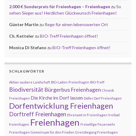
2.000 € Sonderpreis für Freienhagen – Freienhagen
zu
So
sehen Sieger aus! Herzlichen Glückwunsch Freienhagen!
Günter Martin
zu
Rege für einen lebenswerten Ort
Ch. Ketteler
zu
BIO-Treff Freienhagen öffnet!
Monica Di Stefano
zu
BIO-Treff Freienhagen öffnet!
SCHLAGWÖRTER
Aktion saubere Landschaft
BIO-Laden-Freienhagen
BIO-Treff
Biodiversität
Bürgerbus Freienhagen
Chronik
Die Kirche im Dorf lassen
Freienhagen
Dolles Dorf Freienhagen
Dorfentwicklung Freienhagen
Dorftreff Freienhagen
Ehrenamt in Freienhagen
freibad
Freienhagen
freienhagen
Freiwillige Feuerwehr
Freienhagen
Gemeinsam für den Frieden
Grenzbegang Freienhagen