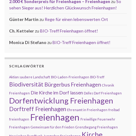
2.000 € Sonderpreis für Freienhagen – Freienhagen
zu
So
sehen Sieger aus! Herzlichen Glückwunsch Freienhagen!
Günter Martin
zu
Rege für einen lebenswerten Ort
Ch. Ketteler
zu
BIO-Treff Freienhagen öffnet!
Monica Di Stefano
zu
BIO-Treff Freienhagen öffnet!
SCHLAGWÖRTER
Aktion saubere Landschaft
BIO-Laden-Freienhagen
BIO-Treff
Biodiversität
Bürgerbus Freienhagen
Chronik
Die Kirche im Dorf lassen
Freienhagen
Dolles Dorf Freienhagen
Dorfentwicklung Freienhagen
Dorftreff Freienhagen
Ehrenamt in Freienhagen
freibad
Freienhagen
freienhagen
Freiwillige Feuerwehr
Freienhagen
Gemeinsam für den Frieden
Grenzbegang Freienhagen
Kirche
Hessischer Rundfunk
Jungschar Freienhagen