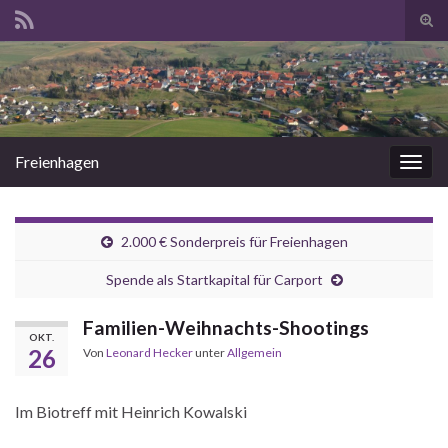
Suc
ums
Search for:
Freienhagen
Navi
umsc
2.000 € Sonderpreis für Freienhagen
Spende als Startkapital für Carport
Familien-Weihnachts-Shootings
OKT.
26
Von
Leonard Hecker
unter
Allgemein
Im Biotreff mit Heinrich Kowalski