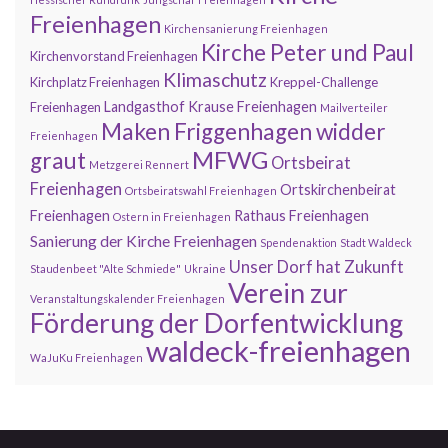
Freienhagen
Kirchensanierung Freienhagen
Kirche Peter und Paul
Kirchenvorstand Freienhagen
Klimaschutz
Kirchplatz Freienhagen
Kreppel-Challenge
Landgasthof Krause Freienhagen
Freienhagen
Mailverteiler
Maken Friggenhagen widder
Freienhagen
MFWG
graut
Ortsbeirat
Metzgerei Rennert
Freienhagen
Ortskirchenbeirat
Ortsbeiratswahl Freienhagen
Freienhagen
Rathaus Freienhagen
Ostern in Freienhagen
Sanierung der Kirche Freienhagen
Spendenaktion
Stadt Waldeck
Unser Dorf hat Zukunft
Staudenbeet "Alte Schmiede"
Ukraine
Verein zur
Veranstaltungskalender Freienhagen
Förderung der Dorfentwicklung
waldeck-freienhagen
WaJuKu Freienhagen