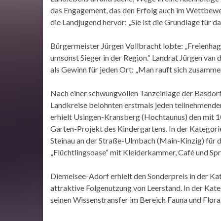
das Engagement, das den Erfolg auch im Wettbewe
die Landjugend hervor: „Sie ist die Grundlage für da
Bürgermeister Jürgen Vollbracht lobte: „Freienhage
umsonst Sieger in der Region.“ Landrat Jürgen van 
als Gewinn für jeden Ort: „Man rauft sich zusamme
Nach einer schwungvollen Tanzeinlage der Basdorf
Landkreise belohnten erstmals jeden teilnehmende
erhielt Usingen-Kransberg (Hochtaunus) den mit 10
Garten-Projekt des Kindergartens. In der Kategorie
Steinau an der Straße-Ulmbach (Main-Kinzig) für
„Flüchtlingsoase“ mit Kleiderkammer, Café und Sp
Diemelsee-Adorf erhielt den Sonderpreis in der Ka
attraktive Folgenutzung von Leerstand. In der Kate
seinen Wissenstransfer im Bereich Fauna und Flora