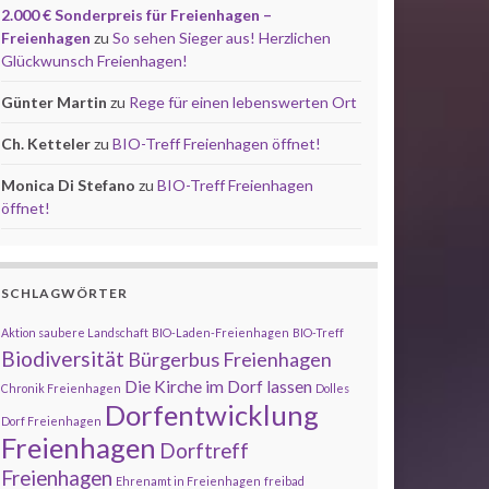
2.000 € Sonderpreis für Freienhagen –
Freienhagen
zu
So sehen Sieger aus! Herzlichen
Glückwunsch Freienhagen!
Günter Martin
zu
Rege für einen lebenswerten Ort
Ch. Ketteler
zu
BIO-Treff Freienhagen öffnet!
Monica Di Stefano
zu
BIO-Treff Freienhagen
öffnet!
SCHLAGWÖRTER
Aktion saubere Landschaft
BIO-Laden-Freienhagen
BIO-Treff
Biodiversität
Bürgerbus Freienhagen
Die Kirche im Dorf lassen
Chronik Freienhagen
Dolles
Dorfentwicklung
Dorf Freienhagen
Freienhagen
Dorftreff
Freienhagen
Ehrenamt in Freienhagen
freibad