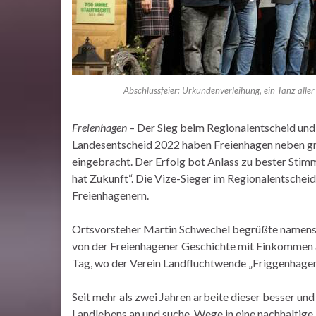
Abschlussfeier: Urkundenverleihung, ein Tanz aller
Freienhagen
– Der Sieg beim Regionalentscheid un
Landesentscheid 2022 haben Freienhagen neben g
eingebracht. Der Erfolg bot Anlass zu bester St
hat Zukunft“. Die Vize-Sieger im Regionalentscheid
Freienhagenern.
Ortsvorsteher Martin Schwechel begrüßte namens d
von der Freienhagener Geschichte mit Einkommen 
Tag, wo der Verein Landfluchtwende „Friggenhage
Seit mehr als zwei Jahren arbeite dieser besser u
Landlebens an und suche, Wege in eine nachhaltige 