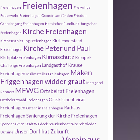
Freienhagen
freienhagen
Freiwillige
Feuerwehr Freienhagen
Gemeinsam für den Frieden
Grenzbegang Freienhagen
Hessischer Rundfunk
Jungschar
Kirche Freienhagen
Freienhagen
Kirchenvorstand
Kirchensanierung Freienhagen
Kirche Peter und Paul
Freienhagen
Klimaschutz
Kirchplatz Freienhagen
Kreppel-
Landgasthof Krause
Challenge Freienhagen
Maken
Freienhagen
Mailverteiler Freienhagen
Friggenhagen widder graut
Metzgerei
MFWG
Ortsbeirat Freienhagen
Rennert
Ortskirchenbeirat
Ortsbeiratswahl Freienhagen
Freienhagen
Rathaus
Ostern in Freienhagen
Sanierung der Kirche Freienhagen
Freienhagen
Spendenaktion
Stadt Waldeck
Staudenbeet "Alte Schmiede"
Unser Dorf hat Zukunft
Ukraine
Verein zur