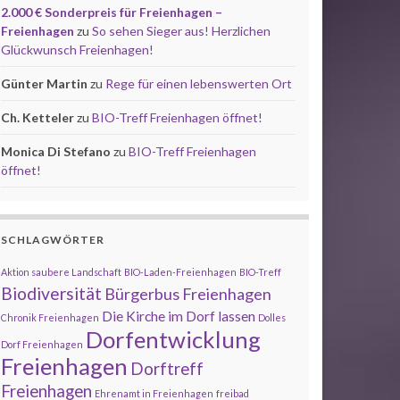
2.000 € Sonderpreis für Freienhagen –
Freienhagen
zu
So sehen Sieger aus! Herzlichen
Glückwunsch Freienhagen!
Günter Martin
zu
Rege für einen lebenswerten Ort
Ch. Ketteler
zu
BIO-Treff Freienhagen öffnet!
Monica Di Stefano
zu
BIO-Treff Freienhagen
öffnet!
SCHLAGWÖRTER
Aktion saubere Landschaft
BIO-Laden-Freienhagen
BIO-Treff
Biodiversität
Bürgerbus Freienhagen
Die Kirche im Dorf lassen
Chronik Freienhagen
Dolles
Dorfentwicklung
Dorf Freienhagen
Freienhagen
Dorftreff
Freienhagen
Ehrenamt in Freienhagen
freibad