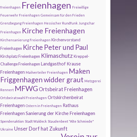
Freienhagen
freienhagen
Freiwillige
Feuerwehr Freienhagen
Gemeinsam für den Frieden
Grenzbegang Freienhagen
Hessischer Rundfunk
Jungschar
Kirche Freienhagen
Freienhagen
Kirchenvorstand
Kirchensanierung Freienhagen
Kirche Peter und Paul
Freienhagen
Klimaschutz
Kirchplatz Freienhagen
Kreppel-
Landgasthof Krause
Challenge Freienhagen
Maken
Freienhagen
Mailverteiler Freienhagen
Friggenhagen widder graut
Metzgerei
MFWG
Ortsbeirat Freienhagen
Rennert
Ortskirchenbeirat
Ortsbeiratswahl Freienhagen
Freienhagen
Rathaus
Ostern in Freienhagen
Sanierung der Kirche Freienhagen
Freienhagen
Spendenaktion
Stadt Waldeck
Staudenbeet "Alte Schmiede"
Unser Dorf hat Zukunft
Ukraine
Verein zur