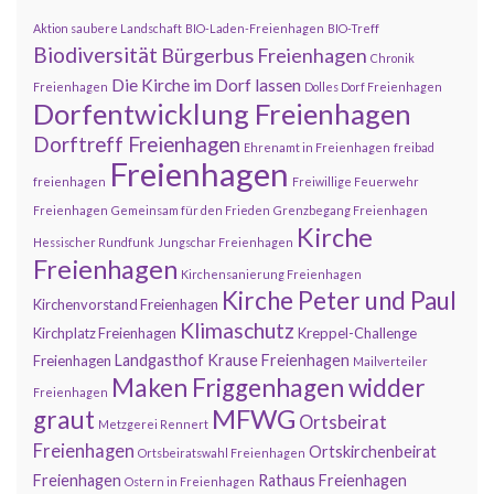
Aktion saubere Landschaft
BIO-Laden-Freienhagen
BIO-Treff
Biodiversität
Bürgerbus Freienhagen
Chronik
Die Kirche im Dorf lassen
Freienhagen
Dolles Dorf Freienhagen
Dorfentwicklung Freienhagen
Dorftreff Freienhagen
Ehrenamt in Freienhagen
freibad
Freienhagen
freienhagen
Freiwillige Feuerwehr
Freienhagen
Gemeinsam für den Frieden
Grenzbegang Freienhagen
Kirche
Hessischer Rundfunk
Jungschar Freienhagen
Freienhagen
Kirchensanierung Freienhagen
Kirche Peter und Paul
Kirchenvorstand Freienhagen
Klimaschutz
Kirchplatz Freienhagen
Kreppel-Challenge
Landgasthof Krause Freienhagen
Freienhagen
Mailverteiler
Maken Friggenhagen widder
Freienhagen
MFWG
graut
Ortsbeirat
Metzgerei Rennert
Freienhagen
Ortskirchenbeirat
Ortsbeiratswahl Freienhagen
Freienhagen
Rathaus Freienhagen
Ostern in Freienhagen