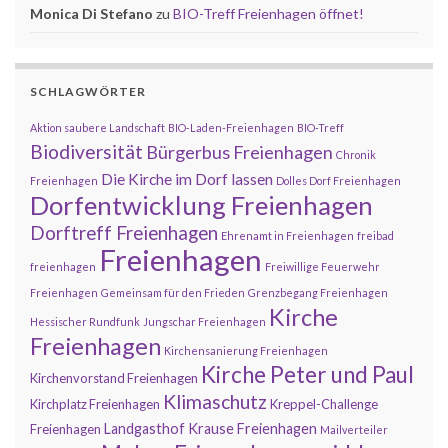
Monica Di Stefano
zu
BIO-Treff Freienhagen öffnet!
SCHLAGWÖRTER
Aktion saubere Landschaft
BIO-Laden-Freienhagen
BIO-Treff
Biodiversität
Bürgerbus Freienhagen
Chronik
Die Kirche im Dorf lassen
Freienhagen
Dolles Dorf Freienhagen
Dorfentwicklung Freienhagen
Dorftreff Freienhagen
Ehrenamt in Freienhagen
freibad
Freienhagen
freienhagen
Freiwillige Feuerwehr
Freienhagen
Gemeinsam für den Frieden
Grenzbegang Freienhagen
Kirche
Hessischer Rundfunk
Jungschar Freienhagen
Freienhagen
Kirchensanierung Freienhagen
Kirche Peter und Paul
Kirchenvorstand Freienhagen
Klimaschutz
Kirchplatz Freienhagen
Kreppel-Challenge
Landgasthof Krause Freienhagen
Freienhagen
Mailverteiler