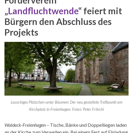
„
Landfluchtwende
“ feiert mit
Bürgern den Abschluss des
Projekts
Lauschiges Plätzchen unter Bäumen: Der neu gestaltete Treffpunkt am
Kirchplatz in Freienhagen. Fotos: Peter Fritschi
Waldeck-Freienhagen –
Tische, Bänke und Doppelliegen laden
an der Kirche zum Verweilen ein. Bei einem Fest auf Einladung