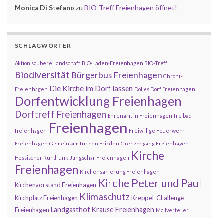
Monica Di Stefano
zu
BIO-Treff Freienhagen öffnet!
SCHLAGWÖRTER
Aktion saubere Landschaft
BIO-Laden-Freienhagen
BIO-Treff
Biodiversität
Bürgerbus Freienhagen
Chronik
Die Kirche im Dorf lassen
Freienhagen
Dolles Dorf Freienhagen
Dorfentwicklung Freienhagen
Dorftreff Freienhagen
Ehrenamt in Freienhagen
freibad
Freienhagen
freienhagen
Freiwillige Feuerwehr
Freienhagen
Gemeinsam für den Frieden
Grenzbegang Freienhagen
Kirche
Hessischer Rundfunk
Jungschar Freienhagen
Freienhagen
Kirchensanierung Freienhagen
Kirche Peter und Paul
Kirchenvorstand Freienhagen
Klimaschutz
Kirchplatz Freienhagen
Kreppel-Challenge
Landgasthof Krause Freienhagen
Freienhagen
Mailverteiler