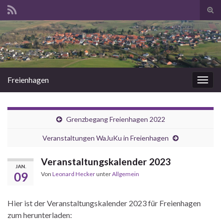
Suc
ums
Search for:
Freienhagen
Navi
umsc
Grenzbegang Freienhagen 2022
Veranstaltungen WaJuKu in Freienhagen
Veranstaltungskalender 2023
JAN.
09
Von
Leonard Hecker
unter
Allgemein
Hier ist der Veranstaltungskalender 2023 für Freienhagen
zum herunterladen: