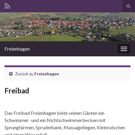
Suc
ums
Search for:
Freienhagen
Navi
umsc
Zurück zu
Freienhagen
Freibad
Das Freibad Freienhagen biete seinen Gästen ein
Schwimmer- und ein Nichtschwimmerbecken mit
Sprungtürmen, Sprudelbank, Massageliegen, Kleinrutschen
und einen Wasserfall.