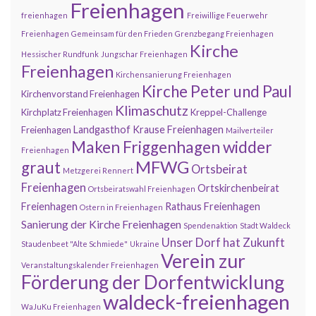
Freienhagen
freienhagen
Freiwillige Feuerwehr
Freienhagen
Gemeinsam für den Frieden
Grenzbegang Freienhagen
Kirche
Hessischer Rundfunk
Jungschar Freienhagen
Freienhagen
Kirchensanierung Freienhagen
Kirche Peter und Paul
Kirchenvorstand Freienhagen
Klimaschutz
Kirchplatz Freienhagen
Kreppel-Challenge
Landgasthof Krause Freienhagen
Freienhagen
Mailverteiler
Maken Friggenhagen widder
Freienhagen
MFWG
graut
Ortsbeirat
Metzgerei Rennert
Freienhagen
Ortskirchenbeirat
Ortsbeiratswahl Freienhagen
Freienhagen
Rathaus Freienhagen
Ostern in Freienhagen
Sanierung der Kirche Freienhagen
Spendenaktion
Stadt Waldeck
Unser Dorf hat Zukunft
Staudenbeet "Alte Schmiede"
Ukraine
Verein zur
Veranstaltungskalender Freienhagen
Förderung der Dorfentwicklung
waldeck-freienhagen
WaJuKu Freienhagen