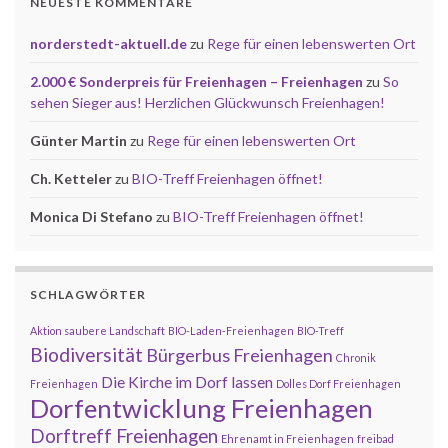
NEUESTE KOMMENTARE
norderstedt-aktuell.de
zu
Rege für einen lebenswerten Ort
2.000 € Sonderpreis für Freienhagen – Freienhagen
zu
So
sehen Sieger aus! Herzlichen Glückwunsch Freienhagen!
Günter Martin
zu
Rege für einen lebenswerten Ort
Ch. Ketteler
zu
BIO-Treff Freienhagen öffnet!
Monica Di Stefano
zu
BIO-Treff Freienhagen öffnet!
SCHLAGWÖRTER
Aktion saubere Landschaft
BIO-Laden-Freienhagen
BIO-Treff
Biodiversität
Bürgerbus Freienhagen
Chronik
Die Kirche im Dorf lassen
Freienhagen
Dolles Dorf Freienhagen
Dorfentwicklung Freienhagen
Dorftreff Freienhagen
Ehrenamt in Freienhagen
freibad