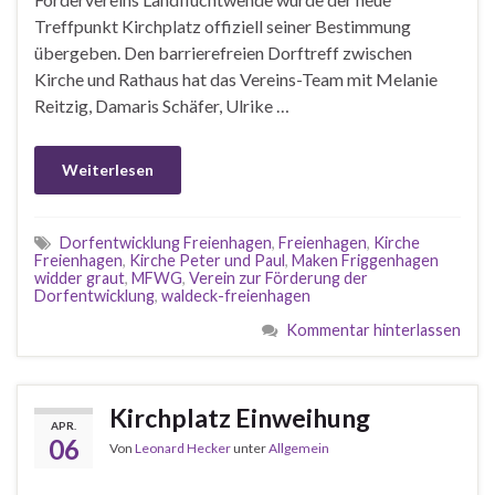
Treffpunkt Kirchplatz offiziell seiner Bestimmung
übergeben. Den barrierefreien Dorftreff zwischen
Kirche und Rathaus hat das Vereins-Team mit Melanie
Reitzig, Damaris Schäfer, Ulrike …
Weiterlesen
Dorfentwicklung Freienhagen
,
Freienhagen
,
Kirche
Freienhagen
,
Kirche Peter und Paul
,
Maken Friggenhagen
widder graut
,
MFWG
,
Verein zur Förderung der
Dorfentwicklung
,
waldeck-freienhagen
Kommentar hinterlassen
Kirchplatz Einweihung
APR.
06
Von
Leonard Hecker
unter
Allgemein