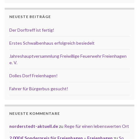
NEUESTE BEITRÄGE
Der Dorftreff ist fertig!
Erstes Schwalbenhaus erfolgreich besiedelt
Jahreshauptversammlung Freiwillige Feuerwehr Freienhagen
e. V.
Dolles Dorf Freienhagen!
Fahrer für Bürgerbus gesucht!
NEUESTE KOMMENTARE
norderstedt-aktuell.de
zu
Rege für einen lebenswerten Ort
2.000 € Sonderpreis für Freienhagen – Freienhagen
zu
So