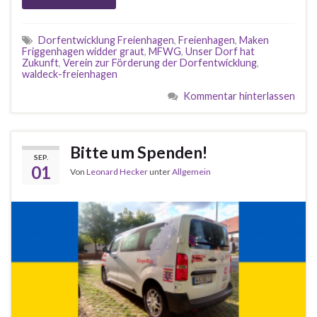
Dorfentwicklung Freienhagen
,
Freienhagen
,
Maken
Friggenhagen widder graut
,
MFWG
,
Unser Dorf hat
Zukunft
,
Verein zur Förderung der Dorfentwicklung
,
waldeck-freienhagen
Kommentar hinterlassen
Bitte um Spenden!
SEP.
01
Von
Leonard Hecker
unter
Allgemein