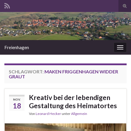
Suc
ums
Search for:
Freienhagen
Navi
umsc
SCHLAGWORT:
MAKEN FRIGGENHAGEN WIDDER
GRAUT
Kreativ bei der lebendigen
NOV.
18
Gestaltung des Heimatortes
Von
Leonard Hecker
unter
Allgemein