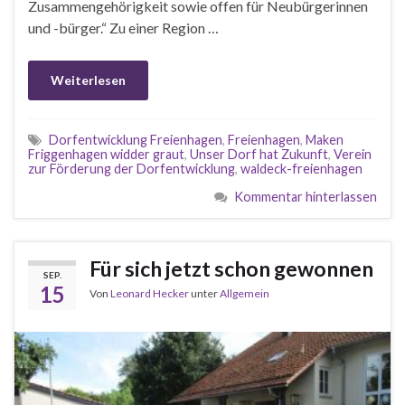
Zusammengehörigkeit sowie offen für Neubürgerinnen
und -bürger.“ Zu einer Region …
Weiterlesen
Dorfentwicklung Freienhagen
,
Freienhagen
,
Maken
Friggenhagen widder graut
,
Unser Dorf hat Zukunft
,
Verein
zur Förderung der Dorfentwicklung
,
waldeck-freienhagen
Kommentar hinterlassen
Für sich jetzt schon gewonnen
SEP.
15
Von
Leonard Hecker
unter
Allgemein