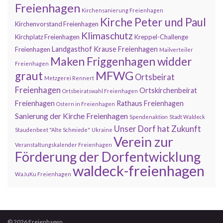
Freienhagen
Kirchensanierung Freienhagen
Kirche Peter und Paul
Kirchenvorstand Freienhagen
Klimaschutz
Kirchplatz Freienhagen
Kreppel-Challenge
Landgasthof Krause Freienhagen
Freienhagen
Mailverteiler
Maken Friggenhagen widder
Freienhagen
MFWG
graut
Ortsbeirat
Metzgerei Rennert
Freienhagen
Ortskirchenbeirat
Ortsbeiratswahl Freienhagen
Freienhagen
Rathaus Freienhagen
Ostern in Freienhagen
Sanierung der Kirche Freienhagen
Spendenaktion
Stadt Waldeck
Unser Dorf hat Zukunft
Staudenbeet "Alte Schmiede"
Ukraine
Verein zur
Veranstaltungskalender Freienhagen
Förderung der Dorfentwicklung
waldeck-freienhagen
WaJuKu Freienhagen
© 2026 Freienhagen.