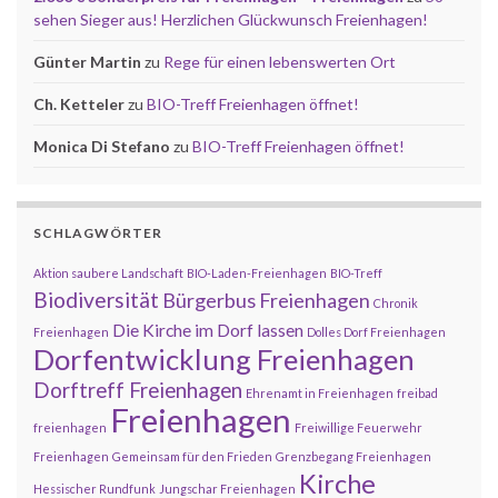
sehen Sieger aus! Herzlichen Glückwunsch Freienhagen!
Günter Martin
zu
Rege für einen lebenswerten Ort
Ch. Ketteler
zu
BIO-Treff Freienhagen öffnet!
Monica Di Stefano
zu
BIO-Treff Freienhagen öffnet!
SCHLAGWÖRTER
Aktion saubere Landschaft
BIO-Laden-Freienhagen
BIO-Treff
Biodiversität
Bürgerbus Freienhagen
Chronik
Die Kirche im Dorf lassen
Freienhagen
Dolles Dorf Freienhagen
Dorfentwicklung Freienhagen
Dorftreff Freienhagen
Ehrenamt in Freienhagen
freibad
Freienhagen
freienhagen
Freiwillige Feuerwehr
Freienhagen
Gemeinsam für den Frieden
Grenzbegang Freienhagen
Kirche
Hessischer Rundfunk
Jungschar Freienhagen