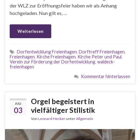
der WLZ zur Eröffnungsfeier haben wir als Anhang
hochgeladen. Nun gilt es, …
Weiterlesen
Dorfentwicklung Freienhagen
,
Dorftreff Freienhagen
,
Freienhagen
,
Kirche Freienhagen
,
Kirche Peter und Paul
,
Verein zur Förderung der Dorfentwicklung
,
waldeck-
freienhagen
Kommentar hinterlassen
Orgel begeistert in
JULI
03
vielfältiger Stilistik
Von
Leonard Hecker
unter
Allgemein