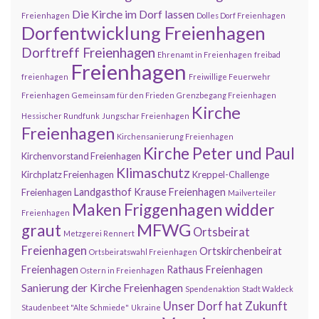
Die Kirche im Dorf lassen
Freienhagen
Dolles Dorf Freienhagen
Dorfentwicklung Freienhagen
Dorftreff Freienhagen
Ehrenamt in Freienhagen
freibad
Freienhagen
freienhagen
Freiwillige Feuerwehr
Freienhagen
Gemeinsam für den Frieden
Grenzbegang Freienhagen
Kirche
Hessischer Rundfunk
Jungschar Freienhagen
Freienhagen
Kirchensanierung Freienhagen
Kirche Peter und Paul
Kirchenvorstand Freienhagen
Klimaschutz
Kirchplatz Freienhagen
Kreppel-Challenge
Landgasthof Krause Freienhagen
Freienhagen
Mailverteiler
Maken Friggenhagen widder
Freienhagen
MFWG
graut
Ortsbeirat
Metzgerei Rennert
Freienhagen
Ortskirchenbeirat
Ortsbeiratswahl Freienhagen
Freienhagen
Rathaus Freienhagen
Ostern in Freienhagen
Sanierung der Kirche Freienhagen
Spendenaktion
Stadt Waldeck
Unser Dorf hat Zukunft
Staudenbeet "Alte Schmiede"
Ukraine