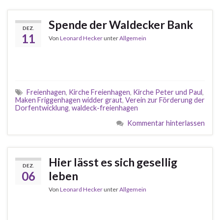
Spende der Waldecker Bank
DEZ.
11
Von
Leonard Hecker
unter
Allgemein
Freienhagen
,
Kirche Freienhagen
,
Kirche Peter und Paul
,
Maken Friggenhagen widder graut
,
Verein zur Förderung der
Dorfentwicklung
,
waldeck-freienhagen
Kommentar hinterlassen
Hier lässt es sich gesellig
DEZ.
06
leben
Von
Leonard Hecker
unter
Allgemein