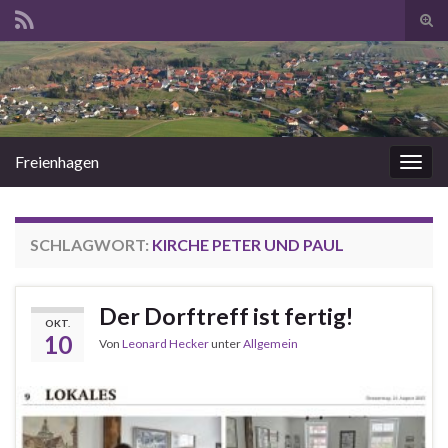
Suc
ums
Search for:
Freienhagen
Navi
umsc
SCHLAGWORT:
KIRCHE PETER UND PAUL
Der Dorftreff ist fertig!
OKT.
10
Von
Leonard Hecker
unter
Allgemein