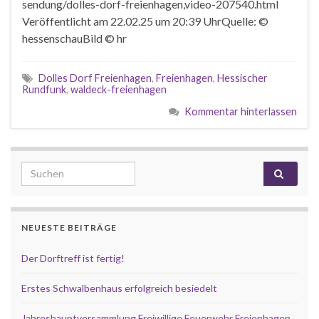
sendung/dolles-dorf-freienhagen,video-207540.html
Veröffentlicht am 22.02.25 um 20:39 UhrQuelle: ©
hessenschauBild © hr
Dolles Dorf Freienhagen
,
Freienhagen
,
Hessischer
Rundfunk
,
waldeck-freienhagen
Kommentar hinterlassen
Search for:
NEUESTE BEITRÄGE
Der Dorftreff ist fertig!
Erstes Schwalbenhaus erfolgreich besiedelt
Jahreshauptversammlung Freiwillige Feuerwehr Freienhagen