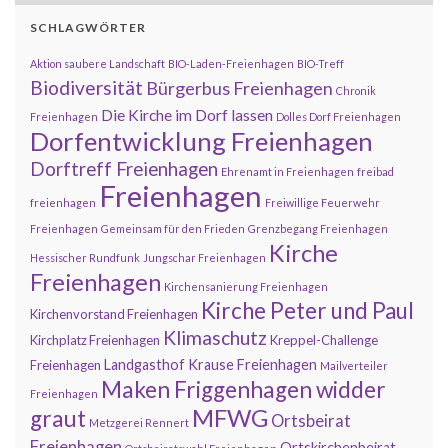
SCHLAGWÖRTER
Aktion saubere Landschaft
BIO-Laden-Freienhagen
BIO-Treff
Biodiversität
Bürgerbus Freienhagen
Chronik
Die Kirche im Dorf lassen
Freienhagen
Dolles Dorf Freienhagen
Dorfentwicklung Freienhagen
Dorftreff Freienhagen
Ehrenamt in Freienhagen
freibad
Freienhagen
freienhagen
Freiwillige Feuerwehr
Freienhagen
Gemeinsam für den Frieden
Grenzbegang Freienhagen
Kirche
Hessischer Rundfunk
Jungschar Freienhagen
Freienhagen
Kirchensanierung Freienhagen
Kirche Peter und Paul
Kirchenvorstand Freienhagen
Klimaschutz
Kirchplatz Freienhagen
Kreppel-Challenge
Landgasthof Krause Freienhagen
Freienhagen
Mailverteiler
Maken Friggenhagen widder
Freienhagen
MFWG
graut
Ortsbeirat
Metzgerei Rennert
Freienhagen
Ortskirchenbeirat