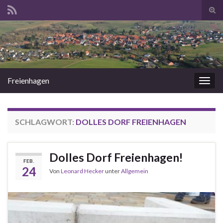
Suc
ums
Search for:
Freienhagen
Navi
umsc
SCHLAGWORT:
DOLLES DORF FREIENHAGEN
Dolles Dorf Freienhagen!
FEB.
24
Von
Leonard Hecker
unter
Allgemein