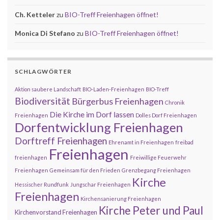
Ch. Ketteler
zu
BIO-Treff Freienhagen öffnet!
Monica Di Stefano
zu
BIO-Treff Freienhagen öffnet!
SCHLAGWÖRTER
Aktion saubere Landschaft
BIO-Laden-Freienhagen
BIO-Treff
Biodiversität
Bürgerbus Freienhagen
Chronik
Die Kirche im Dorf lassen
Freienhagen
Dolles Dorf Freienhagen
Dorfentwicklung Freienhagen
Dorftreff Freienhagen
Ehrenamt in Freienhagen
freibad
Freienhagen
freienhagen
Freiwillige Feuerwehr
Freienhagen
Gemeinsam für den Frieden
Grenzbegang Freienhagen
Kirche
Hessischer Rundfunk
Jungschar Freienhagen
Freienhagen
Kirchensanierung Freienhagen
Kirche Peter und Paul
Kirchenvorstand Freienhagen