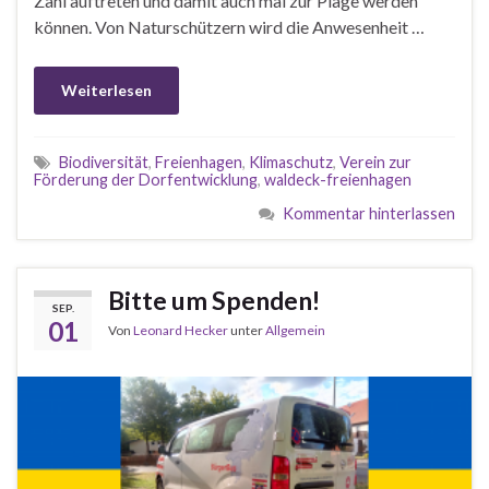
Zahl auftreten und damit auch mal zur Plage werden
können. Von Naturschützern wird die Anwesenheit …
Weiterlesen
Biodiversität
,
Freienhagen
,
Klimaschutz
,
Verein zur
Förderung der Dorfentwicklung
,
waldeck-freienhagen
Kommentar hinterlassen
Bitte um Spenden!
SEP.
01
Von
Leonard Hecker
unter
Allgemein