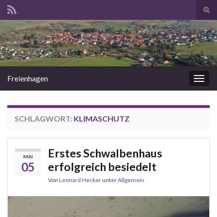
Suc
ums
Search for:
Freienhagen
Navi
umsc
SCHLAGWORT:
KLIMASCHUTZ
Erstes Schwalbenhaus
MAI
05
erfolgreich besiedelt
Von
Leonard Hecker
unter
Allgemein