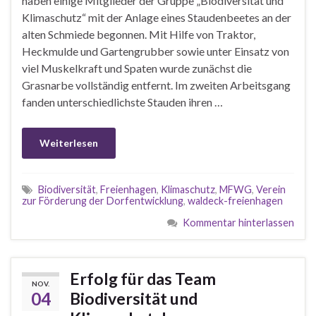
haben einige Mitglieder der Gruppe „Biodiversität und
Klimaschutz“ mit der Anlage eines Staudenbeetes an der
alten Schmiede begonnen. Mit Hilfe von Traktor,
Heckmulde und Gartengrubber sowie unter Einsatz von
viel Muskelkraft und Spaten wurde zunächst die
Grasnarbe vollständig entfernt. Im zweiten Arbeitsgang
fanden unterschiedlichste Stauden ihren …
Weiterlesen
Biodiversität
,
Freienhagen
,
Klimaschutz
,
MFWG
,
Verein
zur Förderung der Dorfentwicklung
,
waldeck-freienhagen
Kommentar hinterlassen
Erfolg für das Team
NOV.
04
Biodiversität und