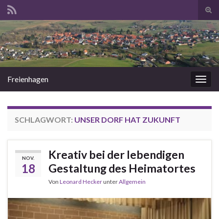
Suc
ums
Search for:
Freienhagen
Navi
umsc
SCHLAGWORT:
UNSER DORF HAT ZUKUNFT
Kreativ bei der lebendigen
NOV.
18
Gestaltung des Heimatortes
Von
Leonard Hecker
unter
Allgemein