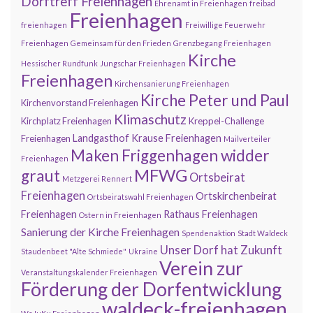
Dorftreff Freienhagen
Ehrenamt in Freienhagen
freibad
Freienhagen
freienhagen
Freiwillige Feuerwehr
Freienhagen
Gemeinsam für den Frieden
Grenzbegang Freienhagen
Kirche
Hessischer Rundfunk
Jungschar Freienhagen
Freienhagen
Kirchensanierung Freienhagen
Kirche Peter und Paul
Kirchenvorstand Freienhagen
Klimaschutz
Kirchplatz Freienhagen
Kreppel-Challenge
Landgasthof Krause Freienhagen
Freienhagen
Mailverteiler
Maken Friggenhagen widder
Freienhagen
MFWG
graut
Ortsbeirat
Metzgerei Rennert
Freienhagen
Ortskirchenbeirat
Ortsbeiratswahl Freienhagen
Freienhagen
Rathaus Freienhagen
Ostern in Freienhagen
Sanierung der Kirche Freienhagen
Spendenaktion
Stadt Waldeck
Unser Dorf hat Zukunft
Staudenbeet "Alte Schmiede"
Ukraine
Verein zur
Veranstaltungskalender Freienhagen
Förderung der Dorfentwicklung
waldeck-freienhagen