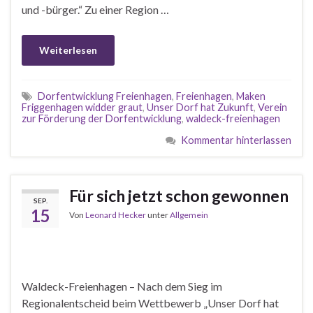
und -bürger.“ Zu einer Region …
Weiterlesen
Dorfentwicklung Freienhagen
,
Freienhagen
,
Maken
Friggenhagen widder graut
,
Unser Dorf hat Zukunft
,
Verein
zur Förderung der Dorfentwicklung
,
waldeck-freienhagen
Kommentar hinterlassen
Für sich jetzt schon gewonnen
SEP.
15
Von
Leonard Hecker
unter
Allgemein
Waldeck-Freienhagen – Nach dem Sieg im
Regionalentscheid beim Wettbewerb „Unser Dorf hat