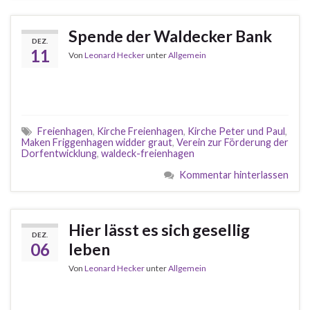
Spende der Waldecker Bank
DEZ.
11
Von
Leonard Hecker
unter
Allgemein
Freienhagen
,
Kirche Freienhagen
,
Kirche Peter und Paul
,
Maken Friggenhagen widder graut
,
Verein zur Förderung der
Dorfentwicklung
,
waldeck-freienhagen
Kommentar hinterlassen
Hier lässt es sich gesellig
DEZ.
06
leben
Von
Leonard Hecker
unter
Allgemein