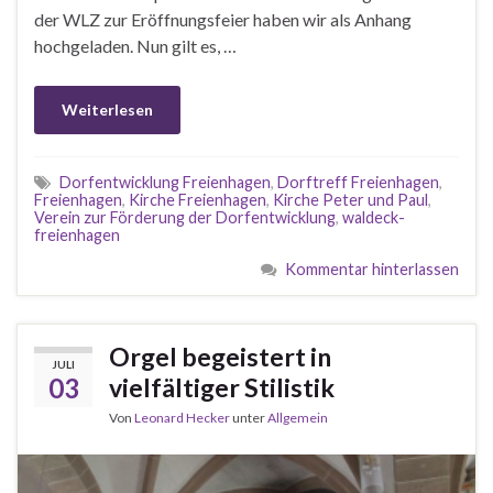
der WLZ zur Eröffnungsfeier haben wir als Anhang
hochgeladen. Nun gilt es, …
Weiterlesen
Dorfentwicklung Freienhagen
,
Dorftreff Freienhagen
,
Freienhagen
,
Kirche Freienhagen
,
Kirche Peter und Paul
,
Verein zur Förderung der Dorfentwicklung
,
waldeck-
freienhagen
Kommentar hinterlassen
Orgel begeistert in
JULI
03
vielfältiger Stilistik
Von
Leonard Hecker
unter
Allgemein