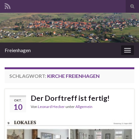
Suc
ums
Search for:
Freienhagen
Navi
umsc
SCHLAGWORT:
KIRCHE FREIENHAGEN
Der Dorftreff ist fertig!
OKT.
10
Von
Leonard Hecker
unter
Allgemein