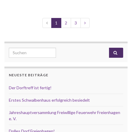
1
2
3
Search for:
NEUESTE BEITRÄGE
Der Dorftreff ist fertig!
Erstes Schwalbenhaus erfolgreich besiedelt
Jahreshauptversammlung Freiwillige Feuerwehr Freienhagen
e. V.
Dolles Dorf Freienhagen!