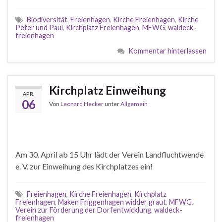
Biodiversität
,
Freienhagen
,
Kirche Freienhagen
,
Kirche
Peter und Paul
,
Kirchplatz Freienhagen
,
MFWG
,
waldeck-
freienhagen
Kommentar hinterlassen
Kirchplatz Einweihung
APR.
06
Von
Leonard Hecker
unter
Allgemein
Am 30. April ab 15 Uhr lädt der Verein Landfluchtwende
e. V. zur Einweihung des Kirchplatzes ein!
Freienhagen
,
Kirche Freienhagen
,
Kirchplatz
Freienhagen
,
Maken Friggenhagen widder graut
,
MFWG
,
Verein zur Förderung der Dorfentwicklung
,
waldeck-
freienhagen