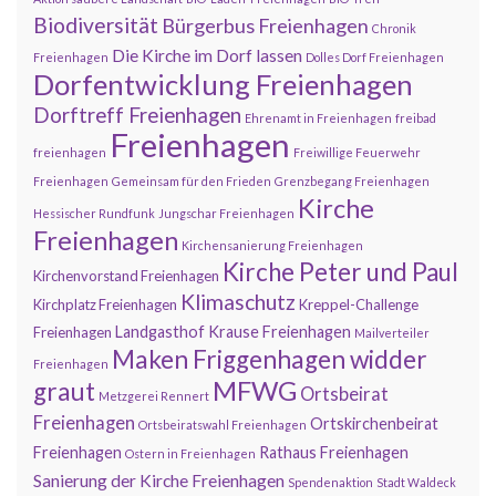
Biodiversität
Bürgerbus Freienhagen
Chronik
Die Kirche im Dorf lassen
Freienhagen
Dolles Dorf Freienhagen
Dorfentwicklung Freienhagen
Dorftreff Freienhagen
Ehrenamt in Freienhagen
freibad
Freienhagen
freienhagen
Freiwillige Feuerwehr
Freienhagen
Gemeinsam für den Frieden
Grenzbegang Freienhagen
Kirche
Hessischer Rundfunk
Jungschar Freienhagen
Freienhagen
Kirchensanierung Freienhagen
Kirche Peter und Paul
Kirchenvorstand Freienhagen
Klimaschutz
Kirchplatz Freienhagen
Kreppel-Challenge
Landgasthof Krause Freienhagen
Freienhagen
Mailverteiler
Maken Friggenhagen widder
Freienhagen
MFWG
graut
Ortsbeirat
Metzgerei Rennert
Freienhagen
Ortskirchenbeirat
Ortsbeiratswahl Freienhagen
Freienhagen
Rathaus Freienhagen
Ostern in Freienhagen
Sanierung der Kirche Freienhagen
Spendenaktion
Stadt Waldeck