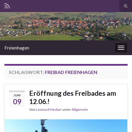
Suc
ums
Search for:
Freienhagen
Navi
umsc
SCHLAGWORT:
FREIBAD FREIENHAGEN
Eröffnung des Freibades am
JUNI
09
12.06.!
Von
Leonard Hecker
unter
Allgemein