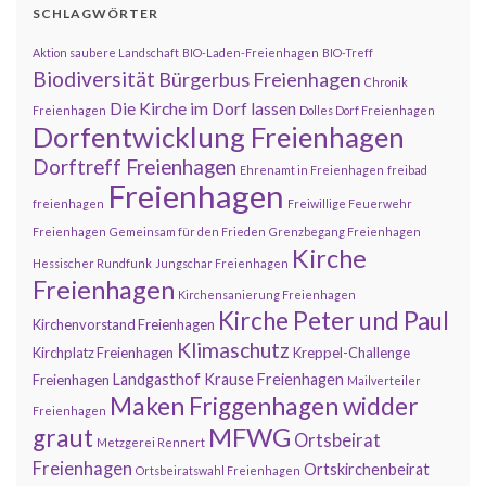
SCHLAGWÖRTER
Aktion saubere Landschaft
BIO-Laden-Freienhagen
BIO-Treff
Biodiversität
Bürgerbus Freienhagen
Chronik
Die Kirche im Dorf lassen
Freienhagen
Dolles Dorf Freienhagen
Dorfentwicklung Freienhagen
Dorftreff Freienhagen
Ehrenamt in Freienhagen
freibad
Freienhagen
freienhagen
Freiwillige Feuerwehr
Freienhagen
Gemeinsam für den Frieden
Grenzbegang Freienhagen
Kirche
Hessischer Rundfunk
Jungschar Freienhagen
Freienhagen
Kirchensanierung Freienhagen
Kirche Peter und Paul
Kirchenvorstand Freienhagen
Klimaschutz
Kirchplatz Freienhagen
Kreppel-Challenge
Landgasthof Krause Freienhagen
Freienhagen
Mailverteiler
Maken Friggenhagen widder
Freienhagen
MFWG
graut
Ortsbeirat
Metzgerei Rennert
Freienhagen
Ortskirchenbeirat
Ortsbeiratswahl Freienhagen