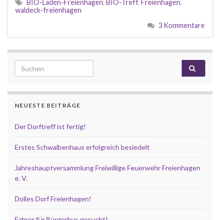
BIO-Laden-Freienhagen
,
BIO-Treff
,
Freienhagen
,
waldeck-freienhagen
3 Kommentare
Search for:
NEUESTE BEITRÄGE
Der Dorftreff ist fertig!
Erstes Schwalbenhaus erfolgreich besiedelt
Jahreshauptversammlung Freiwillige Feuerwehr Freienhagen
e. V.
Dolles Dorf Freienhagen!
Fahrer für Bürgerbus gesucht!