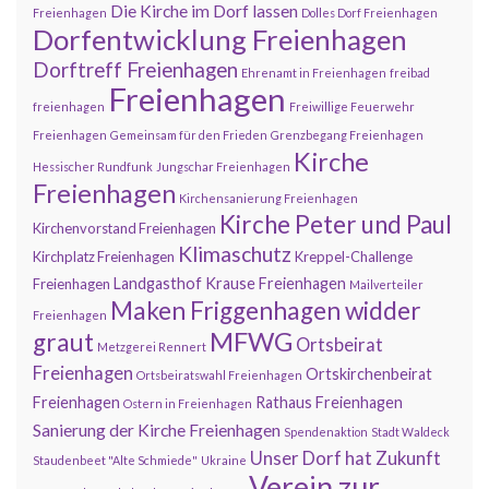
Die Kirche im Dorf lassen
Freienhagen
Dolles Dorf Freienhagen
Dorfentwicklung Freienhagen
Dorftreff Freienhagen
Ehrenamt in Freienhagen
freibad
Freienhagen
freienhagen
Freiwillige Feuerwehr
Freienhagen
Gemeinsam für den Frieden
Grenzbegang Freienhagen
Kirche
Hessischer Rundfunk
Jungschar Freienhagen
Freienhagen
Kirchensanierung Freienhagen
Kirche Peter und Paul
Kirchenvorstand Freienhagen
Klimaschutz
Kirchplatz Freienhagen
Kreppel-Challenge
Landgasthof Krause Freienhagen
Freienhagen
Mailverteiler
Maken Friggenhagen widder
Freienhagen
MFWG
graut
Ortsbeirat
Metzgerei Rennert
Freienhagen
Ortskirchenbeirat
Ortsbeiratswahl Freienhagen
Freienhagen
Rathaus Freienhagen
Ostern in Freienhagen
Sanierung der Kirche Freienhagen
Spendenaktion
Stadt Waldeck
Unser Dorf hat Zukunft
Staudenbeet "Alte Schmiede"
Ukraine
Verein zur