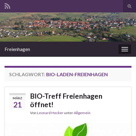
Suc
ums
Search for:
Freienhagen
Navi
umsc
SCHLAGWORT:
BIO-LADEN-FREIENHAGEN
BIO-Treff Freienhagen
MÄRZ
21
öffnet!
Von
Leonard Hecker
unter
Allgemein