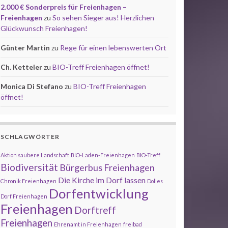
2.000 € Sonderpreis für Freienhagen –
Freienhagen
zu
So sehen Sieger aus! Herzlichen
Glückwunsch Freienhagen!
Günter Martin
zu
Rege für einen lebenswerten Ort
Ch. Ketteler
zu
BIO-Treff Freienhagen öffnet!
Monica Di Stefano
zu
BIO-Treff Freienhagen
öffnet!
SCHLAGWÖRTER
Aktion saubere Landschaft
BIO-Laden-Freienhagen
BIO-Treff
Biodiversität
Bürgerbus Freienhagen
Die Kirche im Dorf lassen
Chronik Freienhagen
Dolles
Dorfentwicklung
Dorf Freienhagen
Freienhagen
Dorftreff
Freienhagen
Ehrenamt in Freienhagen
freibad