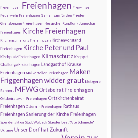
Freienhagen
freienhagen
Freiwillige
Feuerwehr Freienhagen
Gemeinsam für den Frieden
Grenzbegang Freienhagen
Hessischer Rundfunk
Jungschar
Kirche Freienhagen
Freienhagen
Kirchenvorstand
Kirchensanierung Freienhagen
Kirche Peter und Paul
Freienhagen
Klimaschutz
Kirchplatz Freienhagen
Kreppel-
Landgasthof Krause
Challenge Freienhagen
Maken
Freienhagen
Mailverteiler Freienhagen
Friggenhagen widder graut
Metzgerei
MFWG
Ortsbeirat Freienhagen
Rennert
Ortskirchenbeirat
Ortsbeiratswahl Freienhagen
Freienhagen
Rathaus
Ostern in Freienhagen
Sanierung der Kirche Freienhagen
Freienhagen
Spendenaktion
Stadt Waldeck
Staudenbeet "Alte Schmiede"
Unser Dorf hat Zukunft
Ukraine
Verein zur