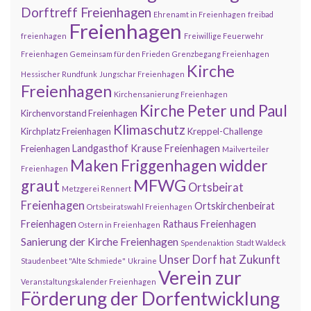
Dorftreff Freienhagen
Ehrenamt in Freienhagen
freibad
Freienhagen
freienhagen
Freiwillige Feuerwehr
Freienhagen
Gemeinsam für den Frieden
Grenzbegang Freienhagen
Kirche
Hessischer Rundfunk
Jungschar Freienhagen
Freienhagen
Kirchensanierung Freienhagen
Kirche Peter und Paul
Kirchenvorstand Freienhagen
Klimaschutz
Kirchplatz Freienhagen
Kreppel-Challenge
Landgasthof Krause Freienhagen
Freienhagen
Mailverteiler
Maken Friggenhagen widder
Freienhagen
MFWG
graut
Ortsbeirat
Metzgerei Rennert
Freienhagen
Ortskirchenbeirat
Ortsbeiratswahl Freienhagen
Freienhagen
Rathaus Freienhagen
Ostern in Freienhagen
Sanierung der Kirche Freienhagen
Spendenaktion
Stadt Waldeck
Unser Dorf hat Zukunft
Staudenbeet "Alte Schmiede"
Ukraine
Verein zur
Veranstaltungskalender Freienhagen
Förderung der Dorfentwicklung