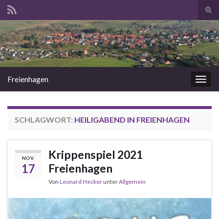
Suc
ums
Search for:
Freienhagen
Navi
umsc
SCHLAGWORT:
HEILIGABEND IN FREIENHAGEN
Krippenspiel 2021
NOV.
17
Freienhagen
Von
Leonard Hecker
unter
Allgemein