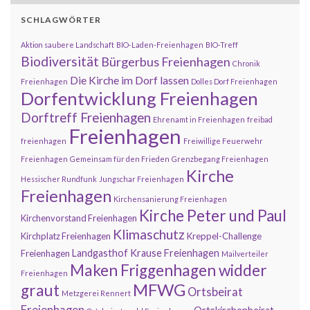
SCHLAGWÖRTER
Aktion saubere Landschaft
BIO-Laden-Freienhagen
BIO-Treff
Biodiversität
Bürgerbus Freienhagen
Chronik
Die Kirche im Dorf lassen
Freienhagen
Dolles Dorf Freienhagen
Dorfentwicklung Freienhagen
Dorftreff Freienhagen
Ehrenamt in Freienhagen
freibad
Freienhagen
freienhagen
Freiwillige Feuerwehr
Freienhagen
Gemeinsam für den Frieden
Grenzbegang Freienhagen
Kirche
Hessischer Rundfunk
Jungschar Freienhagen
Freienhagen
Kirchensanierung Freienhagen
Kirche Peter und Paul
Kirchenvorstand Freienhagen
Klimaschutz
Kirchplatz Freienhagen
Kreppel-Challenge
Landgasthof Krause Freienhagen
Freienhagen
Mailverteiler
Maken Friggenhagen widder
Freienhagen
MFWG
graut
Ortsbeirat
Metzgerei Rennert
Freienhagen