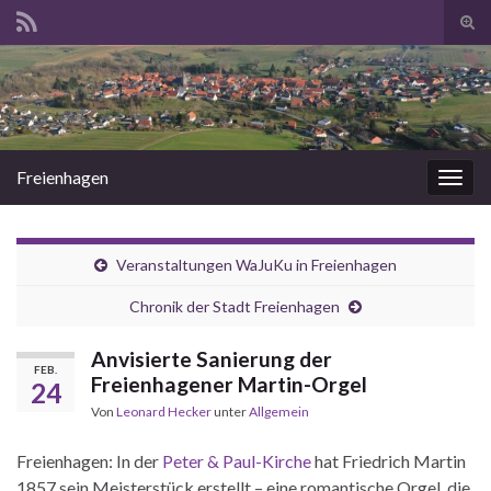
Suc
ums
Search for:
Freienhagen
Navi
umsc
Veranstaltungen WaJuKu in Freienhagen
Chronik der Stadt Freienhagen
Anvisierte Sanierung der
FEB.
Freienhagener Martin-Orgel
24
Von
Leonard Hecker
unter
Allgemein
Freienhagen: In der
Peter & Paul-Kirche
hat Friedrich Martin
1857 sein Meisterstück erstellt – eine romantische Orgel, die