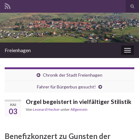
Suc
ums
Search for:
Freienhagen
Navi
umsc
Chronik der Stadt Freienhagen
Fahrer für Bürgerbus gesucht!
Orgel begeistert in vielfältiger Stilistik
JULI
03
Von
Leonard Hecker
unter
Allgemein
Benefizkonzert zu Gunsten der