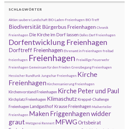
SCHLAGWÖRTER
Aktion saubere Landschaft
BIO-Laden-Freienhagen
BIO-Treff
Biodiversität
Bürgerbus Freienhagen
Chronik
Die Kirche im Dorf lassen
Freienhagen
Dolles Dorf Freienhagen
Dorfentwicklung Freienhagen
Dorftreff Freienhagen
Ehrenamt in Freienhagen
freibad
Freienhagen
freienhagen
Freiwillige Feuerwehr
Freienhagen
Gemeinsam für den Frieden
Grenzbegang Freienhagen
Kirche
Hessischer Rundfunk
Jungschar Freienhagen
Freienhagen
Kirchensanierung Freienhagen
Kirche Peter und Paul
Kirchenvorstand Freienhagen
Klimaschutz
Kirchplatz Freienhagen
Kreppel-Challenge
Landgasthof Krause Freienhagen
Freienhagen
Mailverteiler
Maken Friggenhagen widder
Freienhagen
MFWG
graut
Ortsbeirat
Metzgerei Rennert