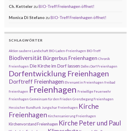
Ch. Ketteler
zu
BIO-Treff Freienhagen öffnet!
Monica Di Stefano
zu
BIO-Treff Freienhagen öffnet!
SCHLAGWÖRTER
Aktion saubere Landschaft
BIO-Laden-Freienhagen
BIO-Treff
Biodiversität
Bürgerbus Freienhagen
Chronik
Die Kirche im Dorf lassen
Freienhagen
Dolles Dorf Freienhagen
Dorfentwicklung Freienhagen
Dorftreff Freienhagen
Ehrenamt in Freienhagen
freibad
Freienhagen
freienhagen
Freiwillige Feuerwehr
Freienhagen
Gemeinsam für den Frieden
Grenzbegang Freienhagen
Kirche
Hessischer Rundfunk
Jungschar Freienhagen
Freienhagen
Kirchensanierung Freienhagen
Kirche Peter und Paul
Kirchenvorstand Freienhagen
Klimaschutz