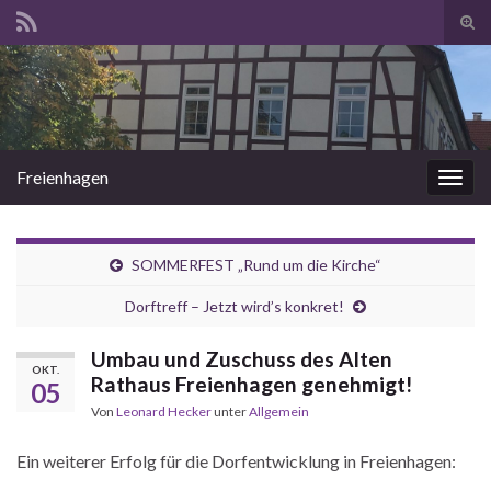
Suc
ums
Search for:
Freienhagen
Navi
umsc
SOMMERFEST „Rund um die Kirche“
Dorftreff – Jetzt wird’s konkret!
Umbau und Zuschuss des Alten
OKT.
Rathaus Freienhagen genehmigt!
05
Von
Leonard Hecker
unter
Allgemein
Ein weiterer Erfolg für die Dorfentwicklung in Freienhagen: