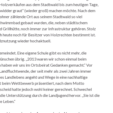
Holzverkäufen aus dem Stadtwald bis zum heutigen Tage,
n widder graut“ (wieder groß) machen möchte. Nach dem
ohner zählende Ort aus seinem Stadtwald so viel
 Schwimmbad gebaut wurden, die, neben städtischem
 Grillhütte, noch immer zur Infrastruktur gehören. Stolz
ch heute noch für Besitzer von Holzrechten bestimmt ist.
lznutzung wieder hochaktuell.
eindet. Eine eigene Schule gibt es nicht mehr, die
wünschen übrig. „2013 waren wir schon einmal beim
 haben wir uns im Ortsbeirat Gedanken gemacht.“ Vor
Landfluchtwende, der seit mehr als zwei Jahren immer
es Landlebens angeht und Wege in eine nachhaltige
eut beim Wettbewerb präsentiert, nach dem Motto
scheid hatte jedoch wohl keiner gerechnet. Schwechel
 die Unterstützung durch die Landjugend hervor. „Sie ist die
e Leben.“