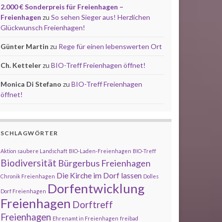
2.000 € Sonderpreis für Freienhagen –
Freienhagen
zu
So sehen Sieger aus! Herzlichen
Glückwunsch Freienhagen!
Günter Martin
zu
Rege für einen lebenswerten Ort
Ch. Ketteler
zu
BIO-Treff Freienhagen öffnet!
Monica Di Stefano
zu
BIO-Treff Freienhagen
öffnet!
SCHLAGWÖRTER
Aktion saubere Landschaft
BIO-Laden-Freienhagen
BIO-Treff
Biodiversität
Bürgerbus Freienhagen
Die Kirche im Dorf lassen
Chronik Freienhagen
Dolles
Dorfentwicklung
Dorf Freienhagen
Freienhagen
Dorftreff
Freienhagen
Ehrenamt in Freienhagen
freibad