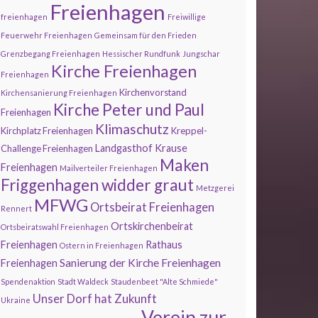
Freienhagen
freienhagen
Freiwillige
Feuerwehr Freienhagen
Gemeinsam für den Frieden
Grenzbegang Freienhagen
Hessischer Rundfunk
Jungschar
Kirche Freienhagen
Freienhagen
Kirchenvorstand
Kirchensanierung Freienhagen
Kirche Peter und Paul
Freienhagen
Klimaschutz
Kirchplatz Freienhagen
Kreppel-
Landgasthof Krause
Challenge Freienhagen
Maken
Freienhagen
Mailverteiler Freienhagen
Friggenhagen widder graut
Metzgerei
MFWG
Ortsbeirat Freienhagen
Rennert
Ortskirchenbeirat
Ortsbeiratswahl Freienhagen
Freienhagen
Rathaus
Ostern in Freienhagen
Sanierung der Kirche Freienhagen
Freienhagen
Spendenaktion
Stadt Waldeck
Staudenbeet "Alte Schmiede"
Unser Dorf hat Zukunft
Ukraine
Verein zur