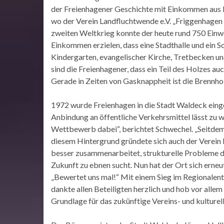
der Freienhagener Geschichte mit Einkommen aus 
wo der Verein Landfluchtwende e.V. „Friggenhage
zweiten Weltkrieg konnte der heute rund 750 Einw
Einkommen erzielen, dass eine Stadthalle und ein
Kindergarten, evangelischer Kirche, Tretbecken und
sind die Freienhagener, dass ein Teil des Holzes au
Gerade in Zeiten von Gasknappheit ist die Brennho
1972 wurde Freienhagen in die Stadt Waldeck eingem
Anbindung an öffentliche Verkehrsmittel lässt zu 
Wettbewerb dabei“, berichtet Schwechel. „Seitdem
diesem Hintergrund gründete sich auch der Verein 
besser zusammenarbeitet, strukturelle Probleme d
Zukunft zu ebnen sucht. Nun hat der Ort sich ern
„Bewertet uns mal!“ Mit einem Sieg im Regionalent
dankte allen Beteiligten herzlich und hob vor allem
Grundlage für das zukünftige Vereins- und kulturell