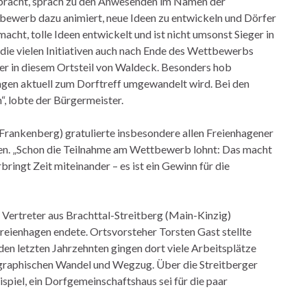
lbracht, sprach zu den Anwesenden im Namen der
ttbewerb dazu animiert, neue Ideen zu entwickeln und Dörfer
acht, tolle Ideen entwickelt und ist nicht umsonst Sieger in
s die vielen Initiativen auch nach Ende des Wettbewerbs
er in diesem Ortsteil von Waldeck. Besonders hob
hagen aktuell zum Dorftreff umgewandelt wird. Bei den
“, lobte der Bürgermeister.
Frankenberg) gratulierte insbesondere allen Freienhagener
en. „Schon die Teilnahme am Wettbewerb lohnt: Das macht
ringt Zeit miteinander – es ist ein Gewinn für die
 Vertreter aus Brachttal-Streitberg (Main-Kinzig)
Freienhagen endete. Ortsvorsteher Torsten Gast stellte
den letzten Jahrzehnten gingen dort viele Arbeitsplätze
ographischen Wandel und Wegzug. Über die Streitberger
piel, ein Dorfgemeinschaftshaus sei für die paar