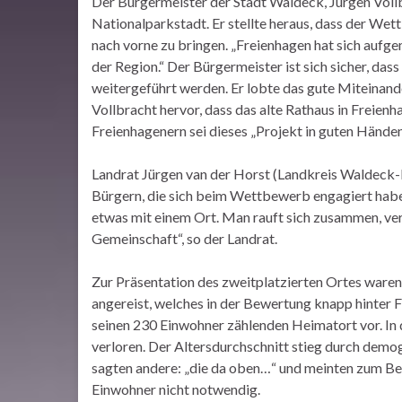
Der Bürgermeister der Stadt Waldeck, Jürgen Vol
Nationalparkstadt. Er stellte heraus, dass der We
nach vorne zu bringen. „Freienhagen hat sich aufgem
der Region.“ Der Bürgermeister ist sich sicher, das
weitergeführt werden. Er lobte das gute Miteinand
Vollbracht hervor, dass das alte Rathaus in Freien
Freienhagenern sei dieses „Projekt in guten Händen
Landrat Jürgen van der Horst (Landkreis Waldeck-
Bürgern, die sich beim Wettbewerb engagiert hab
etwas mit einem Ort. Man rauft sich zusammen, verb
Gemeinschaft“, so der Landrat.
Zur Präsentation des zweitplatzierten Ortes waren
angereist, welches in der Bewertung knapp hinter 
seinen 230 Einwohner zählenden Heimatort vor. In 
verloren. Der Altersdurchschnitt stieg durch dem
sagten andere: „die da oben…“ und meinten zum Beis
Einwohner nicht notwendig.