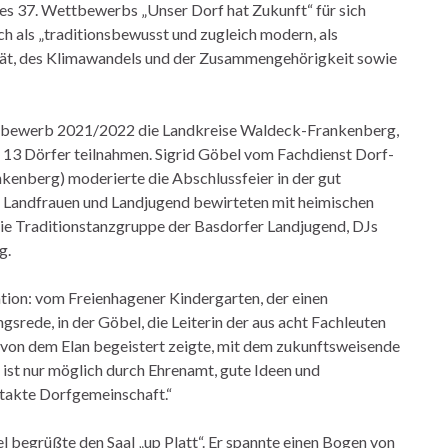
s 37. Wettbewerbs „Unser Dorf hat Zukunft“ für sich
ch als „traditionsbewusst und zugleich modern, als
ität, des Klimawandels und der Zusammengehörigkeit sowie
tbewerb 2021/2022 die Landkreise Waldeck-Frankenberg,
13 Dörfer teilnahmen. Sigrid Göbel vom Fachdienst Dorf-
enberg) moderierte die Abschlussfeier in der gut
r Landfrauen und Landjugend bewirteten mit heimischen
ie Traditionstanzgruppe der Basdorfer Landjugend, DJs
g.
tion: vom Freienhagener Kindergarten, der einen
srede, in der Göbel, die Leiterin der aus acht Fachleuten
on dem Elan begeistert zeigte, mit dem zukunftsweisende
ist nur möglich durch Ehrenamt, gute Ideen und
ntakte Dorfgemeinschaft.“
begrüßte den Saal „up Platt“. Er spannte einen Bogen von