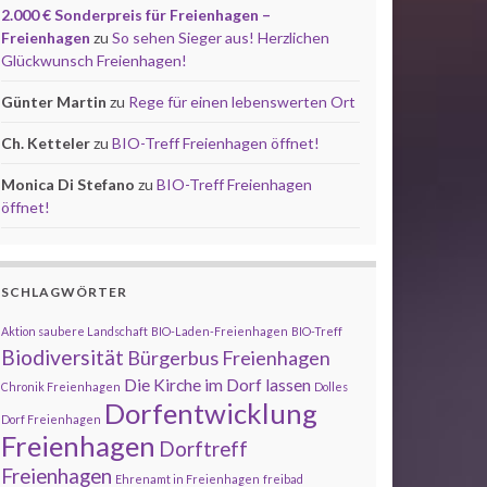
2.000 € Sonderpreis für Freienhagen –
Freienhagen
zu
So sehen Sieger aus! Herzlichen
Glückwunsch Freienhagen!
Günter Martin
zu
Rege für einen lebenswerten Ort
Ch. Ketteler
zu
BIO-Treff Freienhagen öffnet!
Monica Di Stefano
zu
BIO-Treff Freienhagen
öffnet!
SCHLAGWÖRTER
Aktion saubere Landschaft
BIO-Laden-Freienhagen
BIO-Treff
Biodiversität
Bürgerbus Freienhagen
Die Kirche im Dorf lassen
Chronik Freienhagen
Dolles
Dorfentwicklung
Dorf Freienhagen
Freienhagen
Dorftreff
Freienhagen
Ehrenamt in Freienhagen
freibad