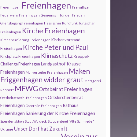
Freienhagen
freienhagen
Freiwillige
Feuerwehr Freienhagen
Gemeinsam für den Frieden
Grenzbegang Freienhagen
Hessischer Rundfunk
Jungschar
Kirche Freienhagen
Freienhagen
Kirchenvorstand
Kirchensanierung Freienhagen
Kirche Peter und Paul
Freienhagen
Klimaschutz
Kirchplatz Freienhagen
Kreppel-
Landgasthof Krause
Challenge Freienhagen
Maken
Freienhagen
Mailverteiler Freienhagen
Friggenhagen widder graut
Metzgerei
MFWG
Ortsbeirat Freienhagen
Rennert
Ortskirchenbeirat
Ortsbeiratswahl Freienhagen
Freienhagen
Rathaus
Ostern in Freienhagen
Sanierung der Kirche Freienhagen
Freienhagen
Spendenaktion
Stadt Waldeck
Staudenbeet "Alte Schmiede"
Unser Dorf hat Zukunft
Ukraine
Verein zur