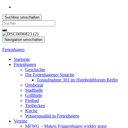
Suchbox umschalten
Search
for:
Navigation umschalten
Freienhagen
Startseite
Freienhagen
Geschichte
Die Freienhagener Sprache
Tonaufnahme 301 im Humboldtforum Berlin
Ortsbeirat
Stadthalle
Grillhütte
Freibad
Tretbecken
Kirche
Wasserqualität in Freienhagen
Vereine
MFWG – Maken Friggenhagen widder graut