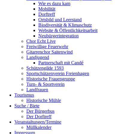
Wie es dazu kam
Mobilität
Dorftreff
Ortsbild und Leerstand
Biodiversität & Klimaschutz
Website & Öffentlichkeitsarbeit
Neubürgerintegration
Chor Echt Live
Freiwillige Feuerwehr
Gitarrenchor Saitenwind
Landjugend
Partnerschaft mit Candé
Schützengilde 1593
Sportschützenverein Freienhagen
Historische Frauengruppe
Turn- & Sportverein
Landfrauen
Tourismus
Historische Mühle
Suche / Biete
Der Bürgerbus
Der Dorftreff
Veranstaltungen/Termine
Müllkalender
Impressum