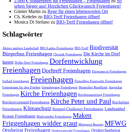
2.000 € Sonderpreis für Freienhagen – Freienhagen
zu
So
sehen Sieger aus! Herzlichen Glückwunsch Freienhagen!
Günter Martin
zu
Rege für einen lebenswerten Ort
Ch. Ketteler
zu
BIO-Treff Freienhagen öffnet!
Monica Di Stefano
zu
BIO-Treff Freienhagen öffnet!
Schlagwörter
Biodiversität
Aktion saubere Landschaft
BIO-Laden-Freienhagen
BIO-Treff
Bürgerbus Freienhagen
Die Kirche im Dorf
Chronik Freienhagen
Dorfentwicklung
lassen
Dolles Dorf Freienhagen
Freienhagen
Dorftreff Freienhagen
Ehrenamt in Freienhagen
Freienhagen
freibad freienhagen
Freiwillige Feuerwehr Freienhagen
Gemeinsam für den Frieden
Grenzbegang Freienhagen
Hessischer Rundfunk
Jungschar
Kirche Freienhagen
Freienhagen
Kirchensanierung Freienhagen
Kirche Peter und Paul
Kirchenvorstand Freienhagen
Kirchplatz
Klimaschutz
Landgasthof
Freienhagen
Kreppel-Challenge Freienhagen
Maken
Krause Freienhagen
Mailverteiler Freienhagen
MFWG
Friggenhagen widder graut
Metzgerei Rennert
Ortsbeirat Freienhagen
Ortskirchenbeirat
Ortsbeiratswahl Freienhagen