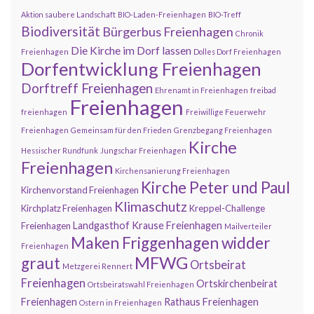
Aktion saubere Landschaft
BIO-Laden-Freienhagen
BIO-Treff
Biodiversität
Bürgerbus Freienhagen
Chronik
Die Kirche im Dorf lassen
Freienhagen
Dolles Dorf Freienhagen
Dorfentwicklung Freienhagen
Dorftreff Freienhagen
Ehrenamt in Freienhagen
freibad
Freienhagen
freienhagen
Freiwillige Feuerwehr
Freienhagen
Gemeinsam für den Frieden
Grenzbegang Freienhagen
Kirche
Hessischer Rundfunk
Jungschar Freienhagen
Freienhagen
Kirchensanierung Freienhagen
Kirche Peter und Paul
Kirchenvorstand Freienhagen
Klimaschutz
Kirchplatz Freienhagen
Kreppel-Challenge
Landgasthof Krause Freienhagen
Freienhagen
Mailverteiler
Maken Friggenhagen widder
Freienhagen
MFWG
graut
Ortsbeirat
Metzgerei Rennert
Freienhagen
Ortskirchenbeirat
Ortsbeiratswahl Freienhagen
Freienhagen
Rathaus Freienhagen
Ostern in Freienhagen