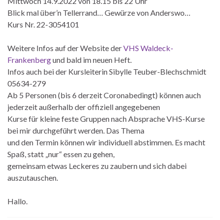
Mittwoch 14.9.2022 von 18.15 bis 22 Uhr
Blick mal über’n Tellerrand… Gewürze von Anderswo…
Kurs Nr. 22-3054101
Weitere Infos auf der Website der
VHS Waldeck-
Frankenberg
und bald im neuen Heft.
Infos auch bei der Kursleiterin Sibylle Teuber-Blechschmidt
05634-279
Ab 5 Personen (bis 6 derzeit Coronabedingt) können auch
jederzeit außerhalb der offiziell angegebenen
Kurse für kleine feste Gruppen nach Absprache VHS-Kurse
bei mir durchgeführt werden. Das Thema
und den Termin können wir individuell abstimmen. Es macht
Spaß, statt „nur“ essen zu gehen,
gemeinsam etwas Leckeres zu zaubern und sich dabei
auszutauschen.
Hallo.