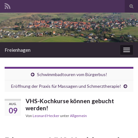
Suc
ums
Search for:
Freienhagen
Navi
umsc
Schwimmbadtouren vom Bürgerbus!
Eröffnung der Praxis für Massagen und Schmerztherapie!
VHS-Kochkurse können gebucht
AUG.
werden!
09
Von
Leonard Hecker
unter
Allgemein