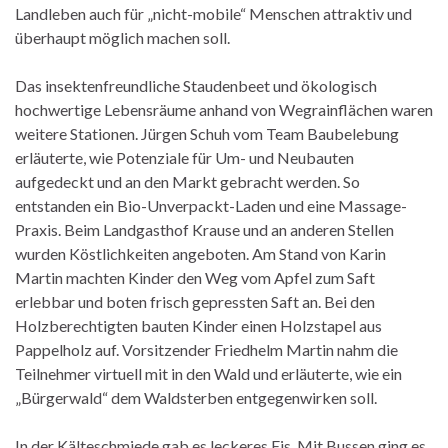
Landleben auch für „nicht-mobile“ Menschen attraktiv und
überhaupt möglich machen soll.
Das insektenfreundliche Staudenbeet und ökologisch
hochwertige Lebensräume anhand von Wegrainflächen waren
weitere Stationen. Jürgen Schuh vom Team Baubelebung
erläuterte, wie Potenziale für Um- und Neubauten
aufgedeckt und an den Markt gebracht werden. So
entstanden ein Bio-Unverpackt-Laden und eine Massage-
Praxis. Beim Landgasthof Krause und an anderen Stellen
wurden Köstlichkeiten angeboten. Am Stand von Karin
Martin machten Kinder den Weg vom Apfel zum Saft
erlebbar und boten frisch gepressten Saft an. Bei den
Holzberechtigten bauten Kinder einen Holzstapel aus
Pappelholz auf. Vorsitzender Friedhelm Martin nahm die
Teilnehmer virtuell mit in den Wald und erläuterte, wie ein
„Bürgerwald“ dem Waldsterben entgegenwirken soll.
In der Kälteschmiede gab es leckeres Eis. Mit Bussen ging es