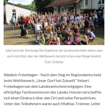
Jubel nach der Bereisung: Die Ergebnisse des Landesentscheids stehen zwar
noch nicht fest, aber der Wettbewerb hat jetzt schon eine Menge bewirkt.
Foto: Göbel/pr
Waldeck-Freienhagen –
Nach dem Sieg im Regionalentscheid
beim Wettbewerb „Unser Dorf hat Zukunft“ fiebert
Freienhagen nun dem Landesentscheid entgegen: Eine
elfköpfige Fachkommission des Landes Hessen verschaffte
sich einen Eindruck über den Ort und seine Perspektiven.
Unter den Teilnehmern waren auch Mathias Trümner, Leiter