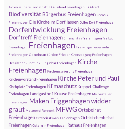
Aktion saubere Landschaft
BIO-Laden-Freienhagen
BIO-Treff
Biodiversität
Bürgerbus Freienhagen
Chronik
Die Kirche im Dorf lassen
Freienhagen
Dolles Dorf Freienhagen
Dorfentwicklung Freienhagen
Dorftreff Freienhagen
Ehrenamt in Freienhagen
freibad
Freienhagen
freienhagen
Freiwillige Feuerwehr
Freienhagen
Gemeinsam für den Frieden
Grenzbegang Freienhagen
Kirche
Hessischer Rundfunk
Jungschar Freienhagen
Freienhagen
Kirchensanierung Freienhagen
Kirche Peter und Paul
Kirchenvorstand Freienhagen
Klimaschutz
Kirchplatz Freienhagen
Kreppel-Challenge
Landgasthof Krause Freienhagen
Freienhagen
Mailverteiler
Maken Friggenhagen widder
Freienhagen
MFWG
graut
Ortsbeirat
Metzgerei Rennert
Freienhagen
Ortskirchenbeirat
Ortsbeiratswahl Freienhagen
Freienhagen
Rathaus Freienhagen
Ostern in Freienhagen