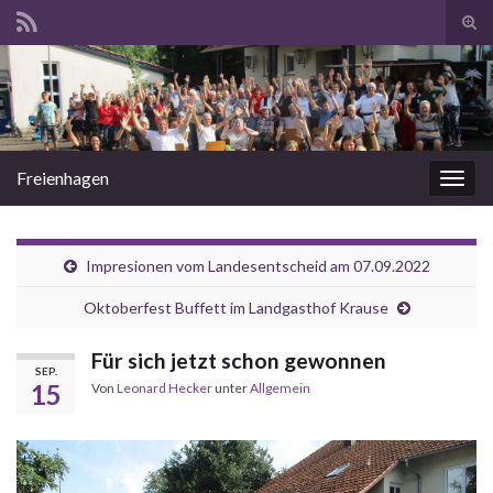
Suc
ums
Search for:
Freienhagen
Navi
umsc
Impresionen vom Landesentscheid am 07.09.2022
Oktoberfest Buffett im Landgasthof Krause
Für sich jetzt schon gewonnen
SEP.
15
Von
Leonard Hecker
unter
Allgemein