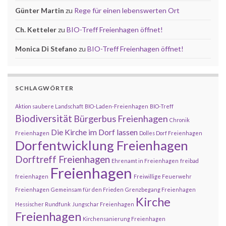
Günter Martin
zu
Rege für einen lebenswerten Ort
Ch. Ketteler
zu
BIO-Treff Freienhagen öffnet!
Monica Di Stefano
zu
BIO-Treff Freienhagen öffnet!
SCHLAGWÖRTER
Aktion saubere Landschaft
BIO-Laden-Freienhagen
BIO-Treff
Biodiversität
Bürgerbus Freienhagen
Chronik
Die Kirche im Dorf lassen
Freienhagen
Dolles Dorf Freienhagen
Dorfentwicklung Freienhagen
Dorftreff Freienhagen
Ehrenamt in Freienhagen
freibad
Freienhagen
freienhagen
Freiwillige Feuerwehr
Freienhagen
Gemeinsam für den Frieden
Grenzbegang Freienhagen
Kirche
Hessischer Rundfunk
Jungschar Freienhagen
Freienhagen
Kirchensanierung Freienhagen