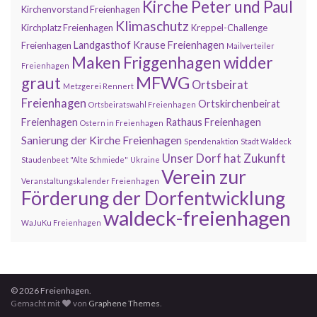
Kirche Peter und Paul
Kirchenvorstand Freienhagen
Klimaschutz
Kirchplatz Freienhagen
Kreppel-Challenge
Landgasthof Krause Freienhagen
Freienhagen
Mailverteiler
Maken Friggenhagen widder
Freienhagen
MFWG
graut
Ortsbeirat
Metzgerei Rennert
Freienhagen
Ortskirchenbeirat
Ortsbeiratswahl Freienhagen
Freienhagen
Rathaus Freienhagen
Ostern in Freienhagen
Sanierung der Kirche Freienhagen
Spendenaktion
Stadt Waldeck
Unser Dorf hat Zukunft
Staudenbeet "Alte Schmiede"
Ukraine
Verein zur
Veranstaltungskalender Freienhagen
Förderung der Dorfentwicklung
waldeck-freienhagen
WaJuKu Freienhagen
© 2026 Freienhagen.
Gemacht mit
von
Graphene Themes
.