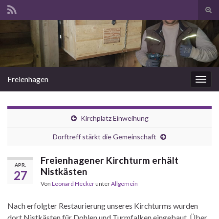
Suc
ums
Search for:
Freienhagen
Navi
umsc
Kirchplatz Einweihung
Dorftreff stärkt die Gemeinschaft
Freienhagener Kirchturm erhält
APR.
Nistkästen
27
Von
Leonard Hecker
unter
Allgemein
Nach erfolgter Restaurierung unseres Kirchturms wurden
dort Nistkästen für Dohlen und Turmfalken eingebaut. Über