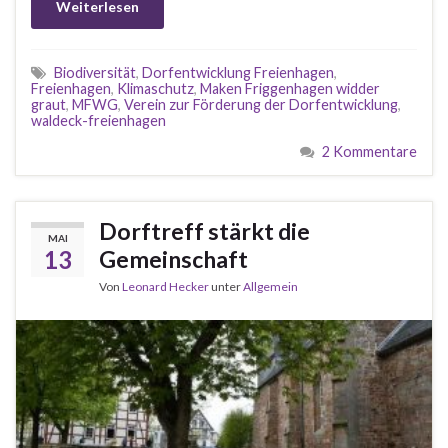
Weiterlesen
Biodiversität
,
Dorfentwicklung Freienhagen
,
Freienhagen
,
Klimaschutz
,
Maken Friggenhagen widder
graut
,
MFWG
,
Verein zur Förderung der Dorfentwicklung
,
waldeck-freienhagen
2 Kommentare
Dorftreff stärkt die
MAI
13
Gemeinschaft
Von
Leonard Hecker
unter
Allgemein