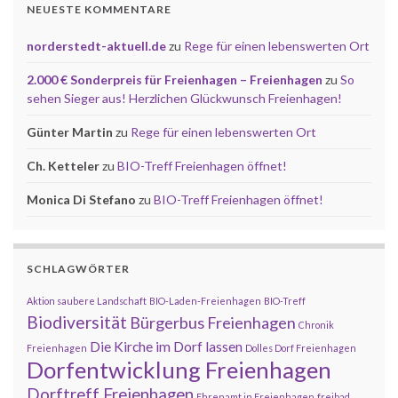
NEUESTE KOMMENTARE
norderstedt-aktuell.de
zu
Rege für einen lebenswerten Ort
2.000 € Sonderpreis für Freienhagen – Freienhagen
zu
So
sehen Sieger aus! Herzlichen Glückwunsch Freienhagen!
Günter Martin
zu
Rege für einen lebenswerten Ort
Ch. Ketteler
zu
BIO-Treff Freienhagen öffnet!
Monica Di Stefano
zu
BIO-Treff Freienhagen öffnet!
SCHLAGWÖRTER
Aktion saubere Landschaft
BIO-Laden-Freienhagen
BIO-Treff
Biodiversität
Bürgerbus Freienhagen
Chronik
Die Kirche im Dorf lassen
Freienhagen
Dolles Dorf Freienhagen
Dorfentwicklung Freienhagen
Dorftreff Freienhagen
Ehrenamt in Freienhagen
freibad