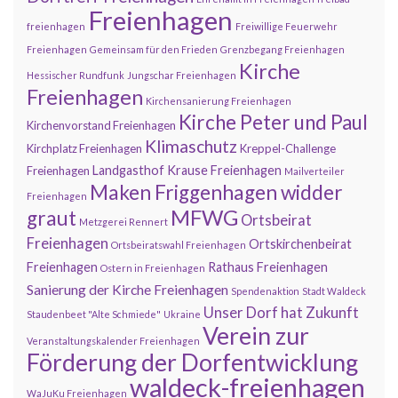
Freienhagen
freienhagen
Freiwillige Feuerwehr
Freienhagen
Gemeinsam für den Frieden
Grenzbegang Freienhagen
Kirche
Hessischer Rundfunk
Jungschar Freienhagen
Freienhagen
Kirchensanierung Freienhagen
Kirche Peter und Paul
Kirchenvorstand Freienhagen
Klimaschutz
Kirchplatz Freienhagen
Kreppel-Challenge
Landgasthof Krause Freienhagen
Freienhagen
Mailverteiler
Maken Friggenhagen widder
Freienhagen
MFWG
graut
Ortsbeirat
Metzgerei Rennert
Freienhagen
Ortskirchenbeirat
Ortsbeiratswahl Freienhagen
Freienhagen
Rathaus Freienhagen
Ostern in Freienhagen
Sanierung der Kirche Freienhagen
Spendenaktion
Stadt Waldeck
Unser Dorf hat Zukunft
Staudenbeet "Alte Schmiede"
Ukraine
Verein zur
Veranstaltungskalender Freienhagen
Förderung der Dorfentwicklung
waldeck-freienhagen
WaJuKu Freienhagen