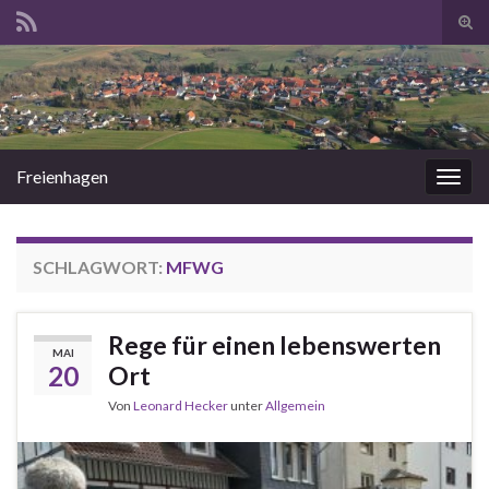
Suc
ums
Search for:
Freienhagen
Navi
umsc
SCHLAGWORT:
MFWG
Rege für einen lebenswerten
MAI
20
Ort
Von
Leonard Hecker
unter
Allgemein