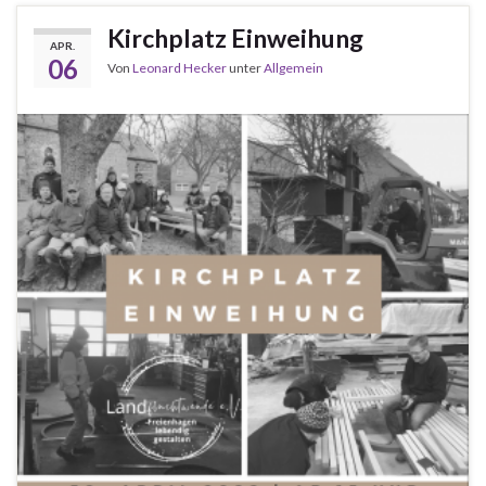
Kirchplatz Einweihung
APR.
06
Von
Leonard Hecker
unter
Allgemein