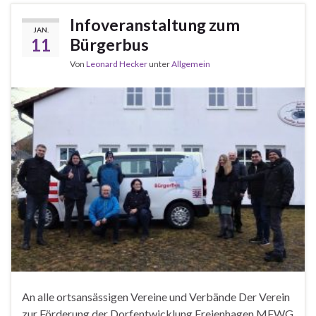
Infoveranstaltung zum
JAN.
11
Bürgerbus
Von
Leonard Hecker
unter
Allgemein
An alle ortsansässigen Vereine und Verbände Der Verein
zur Förderung der Dorfentwicklung Freienhagen MFWG