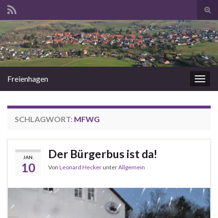
Suc
ums
Search for:
Freienhagen
Navi
umsc
SCHLAGWORT:
MFWG
Der Bürgerbus ist da!
JAN.
10
Von
Leonard Hecker
unter
Allgemein