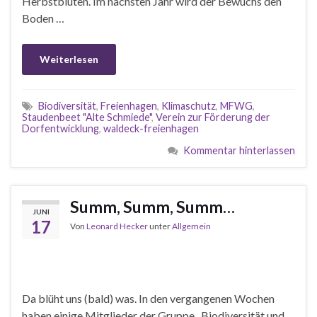
Herbstblüten. Im nächsten Jahr wird der Bewuchs den
Boden …
Weiterlesen
Biodiversität
,
Freienhagen
,
Klimaschutz
,
MFWG
,
Staudenbeet "Alte Schmiede"
,
Verein zur Förderung der
Dorfentwicklung
,
waldeck-freienhagen
Kommentar hinterlassen
Summ, Summ, Summ…
JUNI
17
Von
Leonard Hecker
unter
Allgemein
Da blüht uns (bald) was. In den vergangenen Wochen
haben einige Mitglieder der Gruppe „Biodiversität und