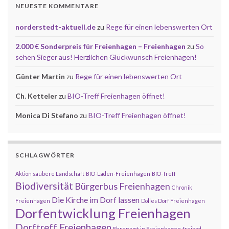
NEUESTE KOMMENTARE
norderstedt-aktuell.de
zu
Rege für einen lebenswerten Ort
2.000 € Sonderpreis für Freienhagen – Freienhagen
zu
So
sehen Sieger aus! Herzlichen Glückwunsch Freienhagen!
Günter Martin
zu
Rege für einen lebenswerten Ort
Ch. Ketteler
zu
BIO-Treff Freienhagen öffnet!
Monica Di Stefano
zu
BIO-Treff Freienhagen öffnet!
SCHLAGWÖRTER
Aktion saubere Landschaft
BIO-Laden-Freienhagen
BIO-Treff
Biodiversität
Bürgerbus Freienhagen
Chronik
Die Kirche im Dorf lassen
Freienhagen
Dolles Dorf Freienhagen
Dorfentwicklung Freienhagen
Dorftreff Freienhagen
Ehrenamt in Freienhagen
freibad