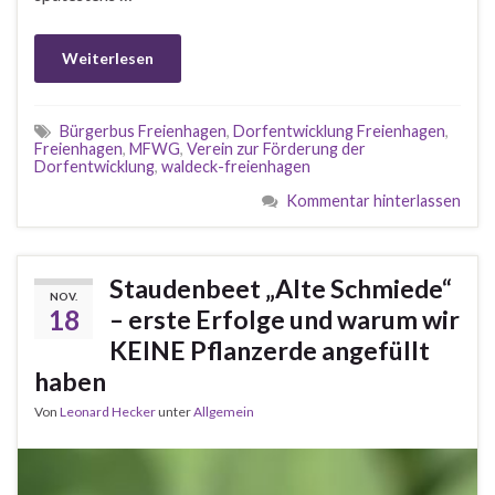
Weiterlesen
Bürgerbus Freienhagen
,
Dorfentwicklung Freienhagen
,
Freienhagen
,
MFWG
,
Verein zur Förderung der
Dorfentwicklung
,
waldeck-freienhagen
Kommentar hinterlassen
Staudenbeet „Alte Schmiede“
NOV.
18
– erste Erfolge und warum wir
KEINE Pflanzerde angefüllt
haben
Von
Leonard Hecker
unter
Allgemein