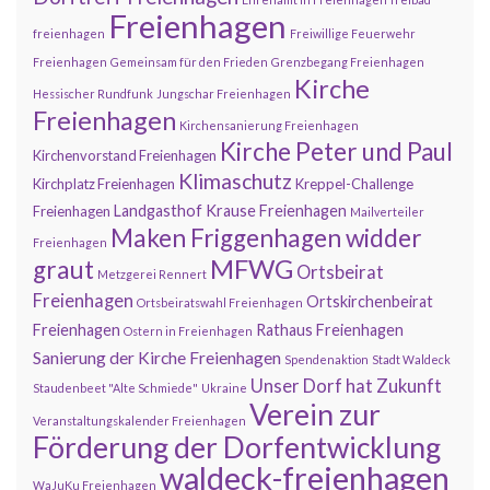
Freienhagen
freienhagen
Freiwillige Feuerwehr
Freienhagen
Gemeinsam für den Frieden
Grenzbegang Freienhagen
Kirche
Hessischer Rundfunk
Jungschar Freienhagen
Freienhagen
Kirchensanierung Freienhagen
Kirche Peter und Paul
Kirchenvorstand Freienhagen
Klimaschutz
Kirchplatz Freienhagen
Kreppel-Challenge
Landgasthof Krause Freienhagen
Freienhagen
Mailverteiler
Maken Friggenhagen widder
Freienhagen
MFWG
graut
Ortsbeirat
Metzgerei Rennert
Freienhagen
Ortskirchenbeirat
Ortsbeiratswahl Freienhagen
Freienhagen
Rathaus Freienhagen
Ostern in Freienhagen
Sanierung der Kirche Freienhagen
Spendenaktion
Stadt Waldeck
Unser Dorf hat Zukunft
Staudenbeet "Alte Schmiede"
Ukraine
Verein zur
Veranstaltungskalender Freienhagen
Förderung der Dorfentwicklung
waldeck-freienhagen
WaJuKu Freienhagen